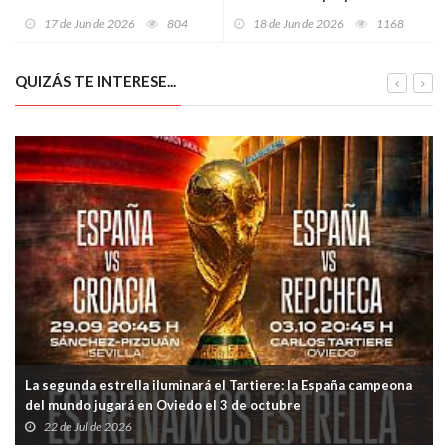
asturiana
mayor cambio de sus reglas
17 de Jun de 2026
804
18 de Jun de 2026
1168
para dar aire a las queserías
artesanas
QUIZÁS TE INTERESE...
La segunda estrella iluminará el Tartiere: la España campeona
del mundo jugará en Oviedo el 3 de octubre
22 de Jul de 2026