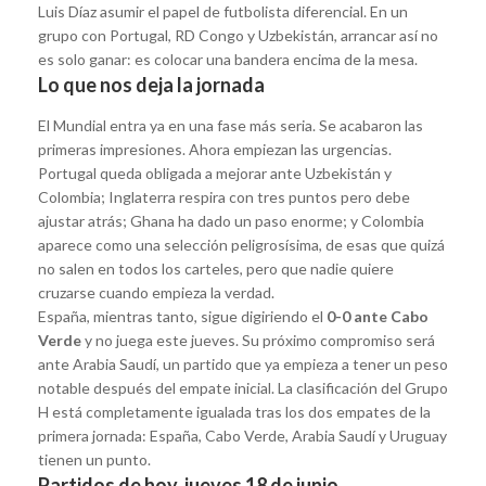
Luis Díaz asumir el papel de futbolista diferencial. En un
grupo con Portugal, RD Congo y Uzbekistán, arrancar así no
es solo ganar: es colocar una bandera encima de la mesa.
Lo que nos deja la jornada
El Mundial entra ya en una fase más seria. Se acabaron las
primeras impresiones. Ahora empiezan las urgencias.
Portugal queda obligada a mejorar ante Uzbekistán y
Colombia; Inglaterra respira con tres puntos pero debe
ajustar atrás; Ghana ha dado un paso enorme; y Colombia
aparece como una selección peligrosísima, de esas que quizá
no salen en todos los carteles, pero que nadie quiere
cruzarse cuando empieza la verdad.
España, mientras tanto, sigue digiriendo el
0-0 ante Cabo
Verde
y no juega este jueves. Su próximo compromiso será
ante Arabia Saudí, un partido que ya empieza a tener un peso
notable después del empate inicial. La clasificación del Grupo
H está completamente igualada tras los dos empates de la
primera jornada: España, Cabo Verde, Arabia Saudí y Uruguay
tienen un punto.
Partidos de hoy, jueves 18 de junio