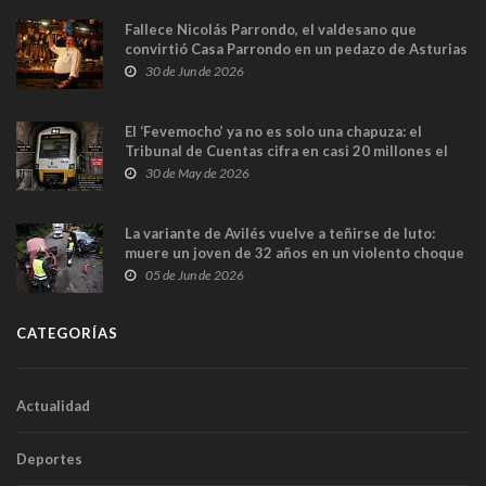
Fallece Nicolás Parrondo, el valdesano que
convirtió Casa Parrondo en un pedazo de Asturias
en Madrid
30 de Jun de 2026
El ‘Fevemocho’ ya no es solo una chapuza: el
Tribunal de Cuentas cifra en casi 20 millones el
sobrecoste de los trenes que no cabían por los
30 de May de 2026
túneles
La variante de Avilés vuelve a teñirse de luto:
muere un joven de 32 años en un violento choque
frontal
05 de Jun de 2026
CATEGORÍAS
Actualidad
Deportes