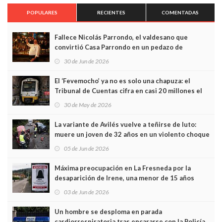
POPULARES
RECIENTES
COMENTADAS
Fallece Nicolás Parrondo, el valdesano que
convirtió Casa Parrondo en un pedazo de
Asturias en Madrid
30 de Jun de 2026
El ‘Fevemocho’ ya no es solo una chapuza: el
Tribunal de Cuentas cifra en casi 20 millones el
sobrecoste de los trenes que no cabían por los
30 de May de 2026
túneles
La variante de Avilés vuelve a teñirse de luto:
muere un joven de 32 años en un violento choque
frontal
05 de Jun de 2026
Máxima preocupación en La Fresneda por la
desaparición de Irene, una menor de 15 años
03 de Jun de 2026
Un hombre se desploma en parada
cardiorrespiratoria tras encararse con la Policía