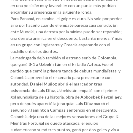
en una posición muy favorable: con un punto más podrían
encarrilar su presencia en la siguiente ronda.
Para Panamá, en cambio, el golpe es duro. No solo por perder,
sino por hacerlo cuando el empate parecía casi cerrado. En
este Mundial, una derrota por la mínima puede ser reparable;
una derrota anímica en el descuento, bastante menos. Y más
en un grupo con Inglaterra y Croacia esperando con el
cuchillo entre los dientes.
La madrugada dejó también el estreno serio de
Colombia
,
que ganó
3-1 a Uzbekistán
en el Estadio Azteca. Fue el
partido que cerró la primera tanda de debuts mundialistas, y
Colombia aprovechó el escenario para presentarse con
autoridad.
Daniel Muñoz abrió el marcador tras
asistencia de Luis Díaz
, Uzbekistán empató con el primer
gol mundialista de su historia, obra de
Abbosbek Fayzullaev
,
pero después apareció la jerarquía:
Luis Díaz
marcó el
segundo y
Jaminton Campaz
sentenció en el descuento.
Colombia deja una de las mejores sensaciones del Grupo K.
Mientras Portugal se quedó atascada, el equipo
sudamericano sumó tres puntos, ganó por dos goles y vio a