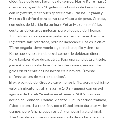
eléctricos de lo que llevamos de torneo.
Harry Kane marcó
dos veces
, igualó los 10 goles mundialistas de Gary Lineker
con Inglaterra, y después aparecieron
Jude Bellingham
y
Marcus Rashford
para cerrar una victoria de peso. Croacia,
con goles de
Martin Baturina
y
Petar Musa
, enseñó las
costuras defensivas inglesas, pero el equipo de Thomas
Tuchel dejó una impresión poderosa: arriba tiene dinamita.
Inglaterra sale reforzada, pero no impecable. Esa es la clave.
Tiene pegada, tiene nombres, tiene banquillo y tiene un
Kane que sigue oliendo el gol como si le debieran dinero.
Pero también dejó dudas atrás. Para una candidata al título,
ganar 4-2 es una declaración de intenciones; encajar dos
goles en el debut es una notita en la nevera: “revisar
defensa antes de meterse en líos”.
El otro partido del Grupo L tuvo menos brillo, pero muchísimo
valor clasificatorio.
Ghana ganó 1-0 a Panamá
con un gol
agónico de
Caleb Yirenkyi en el minuto 90+5
, tras una
acción de Brandon Thomas-Asante. Fue un partido trabado,
físico, con mucha tensión y poco fútbol limpio durante varios
tramos, pero Ghana supo resistir y empujar hasta el final.
The Guardian subraya que el resultado deja a los africanos