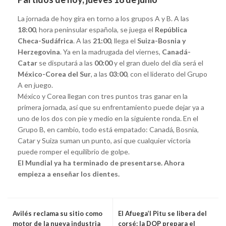
La jornada de hoy gira en torno a los grupos A y B. A las
18:00
, hora peninsular española, se juega el
República
Checa-Sudáfrica
. A las
21:00
, llega el
Suiza-Bosnia y
Herzegovina
. Ya en la madrugada del viernes,
Canadá-
Catar
se disputará a las
00:00
y el gran duelo del día será el
México-Corea del Sur
, a las
03:00
, con el liderato del Grupo
A en juego.
México y Corea llegan con tres puntos tras ganar en la
primera jornada, así que su enfrentamiento puede dejar ya a
uno de los dos con pie y medio en la siguiente ronda. En el
Grupo B, en cambio, todo está empatado: Canadá, Bosnia,
Catar y Suiza suman un punto, así que cualquier victoria
puede romper el equilibrio de golpe.
El Mundial ya ha terminado de presentarse. Ahora
empieza a enseñar los dientes.
Avilés reclama su sitio como
El Afuega’l Pitu se libera del
motor de la nueva industria
corsé: la DOP prepara el