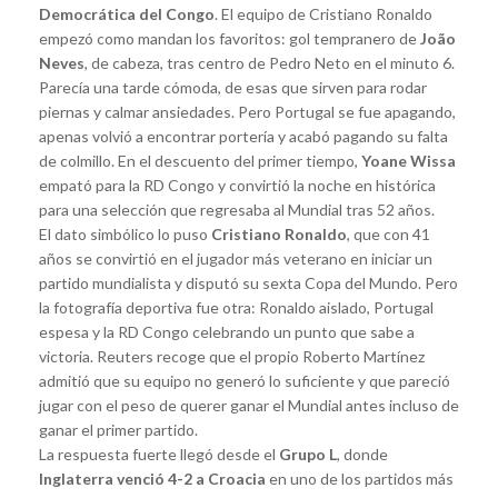
Democrática del Congo
. El equipo de Cristiano Ronaldo
empezó como mandan los favoritos: gol tempranero de
João
Neves
, de cabeza, tras centro de Pedro Neto en el minuto 6.
Parecía una tarde cómoda, de esas que sirven para rodar
piernas y calmar ansiedades. Pero Portugal se fue apagando,
apenas volvió a encontrar portería y acabó pagando su falta
de colmillo. En el descuento del primer tiempo,
Yoane Wissa
empató para la RD Congo y convirtió la noche en histórica
para una selección que regresaba al Mundial tras 52 años.
El dato simbólico lo puso
Cristiano Ronaldo
, que con 41
años se convirtió en el jugador más veterano en iniciar un
partido mundialista y disputó su sexta Copa del Mundo. Pero
la fotografía deportiva fue otra: Ronaldo aislado, Portugal
espesa y la RD Congo celebrando un punto que sabe a
victoria. Reuters recoge que el propio Roberto Martínez
admitió que su equipo no generó lo suficiente y que pareció
jugar con el peso de querer ganar el Mundial antes incluso de
ganar el primer partido.
La respuesta fuerte llegó desde el
Grupo L
, donde
Inglaterra venció 4-2 a Croacia
en uno de los partidos más