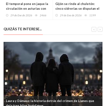
El temporal pone en jaque la
Gijón se rinde al chuletón:
circulación en asturias con
cinco sidrerías se disputan el
múltiples carreteras
‘sold out’ en unas jornadas
29 de Ene de 2026
2466
29 de Ene de 2026
1199
afectadas y cadenas
que llegan hasta el 8 de
obligatorias en varios
febrero
puertos
QUIZÁS TE INTERESE...
Laura y Dámaso: la historia detrás del crimen de Llanes que
deja tres hijos huérfanos