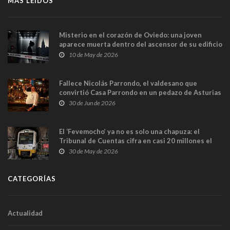
MÁS LEÍDOS
Misterio en el corazón de Oviedo: una joven
aparece muerta dentro del ascensor de su edificio
y las cámaras captan sus últimos minutos
10 de May de 2026
Fallece Nicolás Parrondo, el valdesano que
convirtió Casa Parrondo en un pedazo de Asturias
en Madrid
30 de Jun de 2026
El ‘Fevemocho’ ya no es solo una chapuza: el
Tribunal de Cuentas cifra en casi 20 millones el
sobrecoste de los trenes que no cabían por los
30 de May de 2026
túneles
CATEGORÍAS
Actualidad