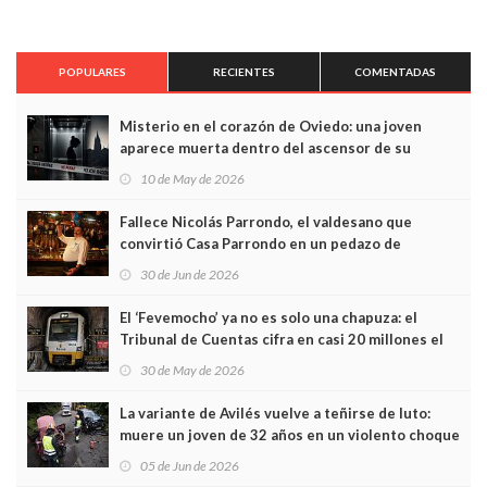
POPULARES
RECIENTES
COMENTADAS
Misterio en el corazón de Oviedo: una joven
aparece muerta dentro del ascensor de su
edificio y las cámaras captan sus últimos minutos
10 de May de 2026
Fallece Nicolás Parrondo, el valdesano que
convirtió Casa Parrondo en un pedazo de
Asturias en Madrid
30 de Jun de 2026
El ‘Fevemocho’ ya no es solo una chapuza: el
Tribunal de Cuentas cifra en casi 20 millones el
sobrecoste de los trenes que no cabían por los
30 de May de 2026
túneles
La variante de Avilés vuelve a teñirse de luto:
muere un joven de 32 años en un violento choque
frontal
05 de Jun de 2026