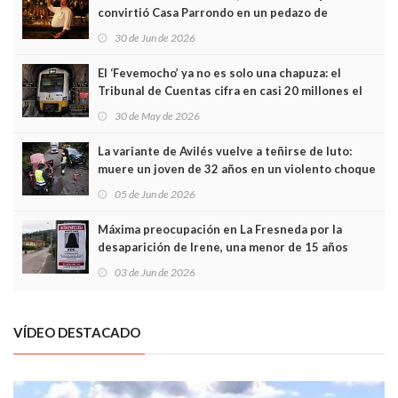
convirtió Casa Parrondo en un pedazo de
Asturias en Madrid
30 de Jun de 2026
El ‘Fevemocho’ ya no es solo una chapuza: el
Tribunal de Cuentas cifra en casi 20 millones el
sobrecoste de los trenes que no cabían por los
30 de May de 2026
túneles
La variante de Avilés vuelve a teñirse de luto:
muere un joven de 32 años en un violento choque
frontal
05 de Jun de 2026
Máxima preocupación en La Fresneda por la
desaparición de Irene, una menor de 15 años
03 de Jun de 2026
VÍDEO DESTACADO