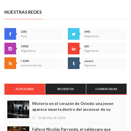
NUESTRAS REDES
2292
5992
Fans
Seguidores
19900
830
Seguidores
Seguidores
+ 6200
¡nuevo!
Lectores diarios
Síguenos
POPULARES
RECIENTES
COMENTADAS
Misterio en el corazón de Oviedo: una joven
aparece muerta dentro del ascensor de su
edificio y las cámaras captan sus últimos minutos
10 de May de 2026
Fallece Nicolás Parrondo, el valdesano que