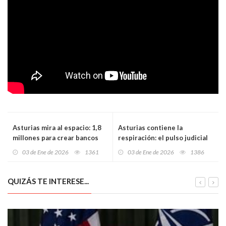
Asturias mira al espacio: 1,8
Asturias contiene la
millones para crear bancos
respiración: el pulso judicial
de pruebas de nanosatélites
entre Indra y Santa Bárbara
03 de Ene de 2026
1361
03 de Ene de 2026
1386
y motores de cohete
pone en jaque el gran plan
industrial de la defensa
QUIZÁS TE INTERESE...