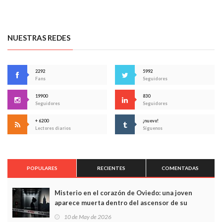
NUESTRAS REDES
2292
5992
Fans
Seguidores
19900
830
Seguidores
Seguidores
+ 6200
¡nuevo!
Lectores diarios
Síguenos
POPULARES
RECIENTES
COMENTADAS
Misterio en el corazón de Oviedo: una joven
aparece muerta dentro del ascensor de su
edificio y las cámaras captan sus últimos minutos
10 de May de 2026