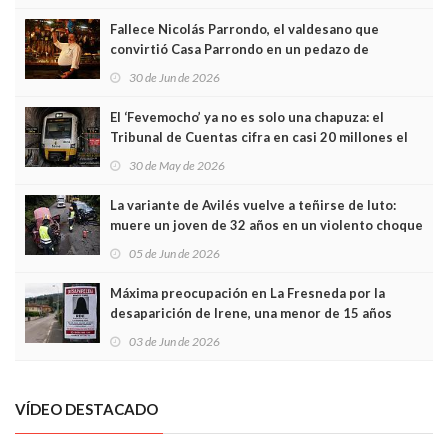
Fallece Nicolás Parrondo, el valdesano que
convirtió Casa Parrondo en un pedazo de
Asturias en Madrid
30 de Jun de 2026
El ‘Fevemocho’ ya no es solo una chapuza: el
Tribunal de Cuentas cifra en casi 20 millones el
sobrecoste de los trenes que no cabían por los
30 de May de 2026
túneles
La variante de Avilés vuelve a teñirse de luto:
muere un joven de 32 años en un violento choque
frontal
05 de Jun de 2026
Máxima preocupación en La Fresneda por la
desaparición de Irene, una menor de 15 años
03 de Jun de 2026
VÍDEO DESTACADO