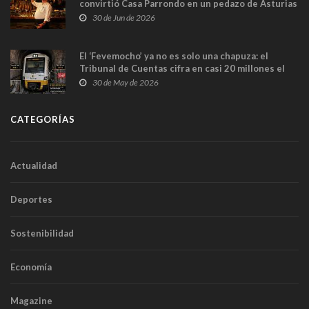
convirtió Casa Parrondo en un pedazo de Asturias
en Madrid
30 de Jun de 2026
El ‘Fevemocho’ ya no es solo una chapuza: el
Tribunal de Cuentas cifra en casi 20 millones el
sobrecoste de los trenes que no cabían por los
30 de May de 2026
túneles
CATEGORÍAS
Actualidad
Deportes
Sostenibilidad
Economía
Magazine