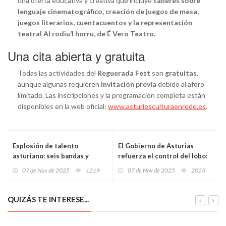
una oferta educativa y creativa que incluye
talleres sobre
lenguaje cinematográfico, creación de juegos de mesa,
juegos literarios, cuentacuentos y la representación
teatral Al rodiu’l horru, de É Vero Teatro.
Una cita abierta y gratuita
Todas las actividades del
Reguerada Fest
son
gratuitas
,
aunque algunas requieren
invitación previa
debido al aforo
limitado. Las inscripciones y la programación completa están
disponibles en la web oficial:
www.asturiesculturaenrede.es
.
Explosión de talento
El Gobierno de Asturias
asturiano: seis bandas y
refuerza el control del lobo:
solistas compiten hoy en la
once ejemplares abatidos y
07 de Nov de 2025
1219
07 de Nov de 2025
2023
final del 40.º Concurso de
ocho muertos por causas
Maquetas de Pop-Rock del
naturales desde abril
Principado
QUIZÁS TE INTERESE...