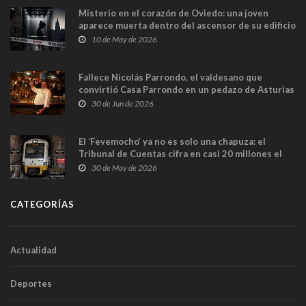
Misterio en el corazón de Oviedo: una joven
aparece muerta dentro del ascensor de su edificio
y las cámaras captan sus últimos minutos
10 de May de 2026
Fallece Nicolás Parrondo, el valdesano que
convirtió Casa Parrondo en un pedazo de Asturias
en Madrid
30 de Jun de 2026
El ‘Fevemocho’ ya no es solo una chapuza: el
Tribunal de Cuentas cifra en casi 20 millones el
sobrecoste de los trenes que no cabían por los
30 de May de 2026
túneles
CATEGORÍAS
Actualidad
Deportes