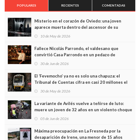
POPULARES
RECIENTES
COMENTADAS
Misterio en el corazón de Oviedo: una joven
aparece muerta dentro del ascensor de su
edificio y las cámaras captan sus últimos minutos
10 de May de 2026
Fallece Nicolás Parrondo, el valdesano que
convirtió Casa Parrondo en un pedazo de
Asturias en Madrid
30 de Jun de 2026
El ‘Fevemocho’ ya no es solo una chapuza: el
Tribunal de Cuentas cifra en casi 20 millones el
sobrecoste de los trenes que no cabían por los
30 de May de 2026
túneles
La variante de Avilés vuelve a teñirse de luto:
muere un joven de 32 años en un violento choque
frontal
05 de Jun de 2026
Máxima preocupación en La Fresneda por la
desaparición de Irene, una menor de 15 años