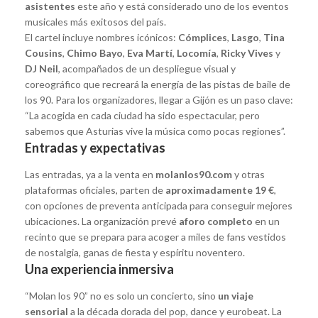
asistentes
este año y está considerado uno de los eventos
musicales más exitosos del país.
El cartel incluye nombres icónicos:
Cómplices
,
Lasgo
,
Tina
Cousins
,
Chimo Bayo
,
Eva Martí
,
Locomía
,
Ricky Vives
y
DJ Neil
, acompañados de un despliegue visual y
coreográfico que recreará la energía de las pistas de baile de
los 90. Para los organizadores, llegar a Gijón es un paso clave:
“La acogida en cada ciudad ha sido espectacular, pero
sabemos que Asturias vive la música como pocas regiones”.
Entradas y expectativas
Las entradas, ya a la venta en
molanlos90.com
y otras
plataformas oficiales, parten de
aproximadamente 19 €
,
con opciones de preventa anticipada para conseguir mejores
ubicaciones. La organización prevé
aforo completo
en un
recinto que se prepara para acoger a miles de fans vestidos
de nostalgia, ganas de fiesta y espíritu noventero.
Una experiencia inmersiva
“Molan los 90” no es solo un concierto, sino
un viaje
sensorial
a la década dorada del pop, dance y eurobeat. La