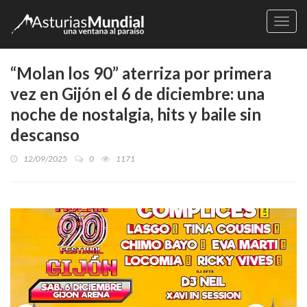
Naveg
“Molan los 90” aterriza por primera
vez en Gijón el 6 de diciembre: una
noche de nostalgia, hits y baile sin
descanso
12/09/2025
0
1171