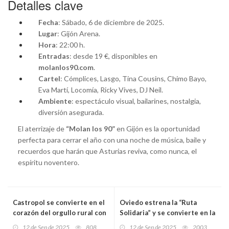
Detalles clave
Fecha
: Sábado, 6 de diciembre de 2025.
Lugar
: Gijón Arena.
Hora
: 22:00 h.
Entradas
: desde 19 €, disponibles en
molanlos90.com
.
Cartel
: Cómplices, Lasgo, Tina Cousins, Chimo Bayo,
Eva Martí, Locomía, Ricky Vives, DJ Neil.
Ambiente
: espectáculo visual, bailarines, nostalgia,
diversión asegurada.
El aterrizaje de
“Molan los 90”
en Gijón es la oportunidad
perfecta para cerrar el año con una noche de música, baile y
recuerdos que harán que Asturias reviva, como nunca, el
espíritu noventero.
Castropol se convierte en el
Oviedo estrena la “Ruta
corazón del orgullo rural con
Solidaria” y se convierte en la
‘El Pueblo’, el festival que
primera “Ciudad Inocente” de
12 de Sep de 2025
808
12 de Sep de 2025
2003