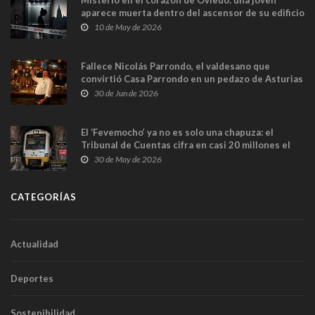
Misterio en el corazón de Oviedo: una joven
aparece muerta dentro del ascensor de su edificio
y las cámaras captan sus últimos minutos
10 de May de 2026
Fallece Nicolás Parrondo, el valdesano que
convirtió Casa Parrondo en un pedazo de Asturias
en Madrid
30 de Jun de 2026
El ‘Fevemocho’ ya no es solo una chapuza: el
Tribunal de Cuentas cifra en casi 20 millones el
sobrecoste de los trenes que no cabían por los
30 de May de 2026
túneles
CATEGORÍAS
Actualidad
Deportes
Sostenibilidad