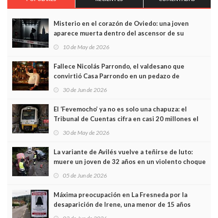
Misterio en el corazón de Oviedo: una joven
aparece muerta dentro del ascensor de su
edificio y las cámaras captan sus últimos minutos
10 de May de 2026
Fallece Nicolás Parrondo, el valdesano que
convirtió Casa Parrondo en un pedazo de
Asturias en Madrid
30 de Jun de 2026
El ‘Fevemocho’ ya no es solo una chapuza: el
Tribunal de Cuentas cifra en casi 20 millones el
sobrecoste de los trenes que no cabían por los
30 de May de 2026
túneles
La variante de Avilés vuelve a teñirse de luto:
muere un joven de 32 años en un violento choque
frontal
05 de Jun de 2026
Máxima preocupación en La Fresneda por la
desaparición de Irene, una menor de 15 años