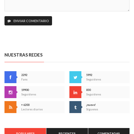
ENVIAR COMENTARIO
NUESTRAS REDES
2292
5992
Fans
Seguidores
19900
830
Seguidores
Seguidores
+ 6200
¡nuevo!
Lectores diarios
Síguenos
POPULARES
RECIENTES
COMENTADAS