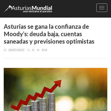
Naveg
Asturias se gana la confianza de
Moody’s: deuda baja, cuentas
saneadas y previsiones optimistas
30/07/2025
0
876