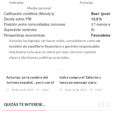
Indicador Asturias
Media nacional
Calificación crediticia (Moody’s)
Baa1 (positiv
Deuda sobre PIB
13,5 %
Posición entre comunidades comunes
3.ª menos en
Superávits recientes
Sí
Perspectivas económicas
Favorables
Asturias ha logrado, sin hacer ruido, consolidarse como
un
modelo de equilibrio financiero y gestión responsable
.
Una buena nota que no viene por azar, sino por cuentas
claras y decisiones políticas acertadas.
Asturias, en la cumbre del
Indra compra el Tallerón y
turismo español… pero con el
lanza un mensaje claro:
alma dividida
Asturias es clave para el
30 de Jul de 2025
1026
30 de Jul de 2025
1167
futuro industrial de España
QUIZÁS TE INTERESE...