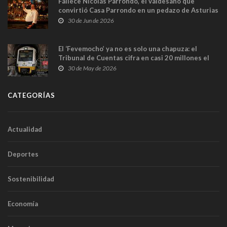
Fallece Nicolás Parrondo, el valdesano que
convirtió Casa Parrondo en un pedazo de Asturias
en Madrid
30 de Jun de 2026
El ‘Fevemocho’ ya no es solo una chapuza: el
Tribunal de Cuentas cifra en casi 20 millones el
sobrecoste de los trenes que no cabían por los
30 de May de 2026
túneles
CATEGORÍAS
Actualidad
Deportes
Sostenibilidad
Economía