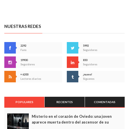
NUESTRAS REDES
2292
5992
Fans
Seguidores
19900
830
Seguidores
Seguidores
+ 6200
¡nuevo!
Lectores diarios
Síguenos
POPULARES
RECIENTES
COMENTADAS
Misterio en el corazón de Oviedo: una joven
aparece muerta dentro del ascensor de su
edificio y las cámaras captan sus últimos minutos