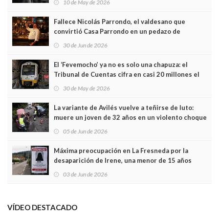
10 de May de 2026
Fallece Nicolás Parrondo, el valdesano que
convirtió Casa Parrondo en un pedazo de
Asturias en Madrid
30 de Jun de 2026
El ‘Fevemocho’ ya no es solo una chapuza: el
Tribunal de Cuentas cifra en casi 20 millones el
sobrecoste de los trenes que no cabían por los
30 de May de 2026
túneles
La variante de Avilés vuelve a teñirse de luto:
muere un joven de 32 años en un violento choque
frontal
05 de Jun de 2026
Máxima preocupación en La Fresneda por la
desaparición de Irene, una menor de 15 años
03 de Jun de 2026
VÍDEO DESTACADO