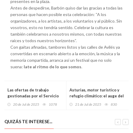
presentes en la plaza.
Antes de despedirse, Barbón quiso dar las gracias a todas las
personas que hacen posible esta celebración: “A los
organizadores, a los artistas, a los voluntarios y al público. Sin
vosotros, esto no tendría sentido. Celebrar la cultura es
también celebrarnos a nosotros mismos, con todas nuestras
raíces y todos nuestros horizontes”.
Con gaitas afinadas, tambores listos y las calles de Avilés ya
convertidas en escenario abierto a la emoción, la música y la
memoria compartida, arranca así un festival que no solo
suena:
late al ritmo de lo que somos
.
Las ofertas de trabajo
Asturias, motor turístico y
gestionadas por el Servicio
refugio climático: el auge del
Público de Empleo aumentan
empleo turístico en la región
20 de Jul de 2025
1078
21 de Jul de 2025
830
casi un 10% en un año
QUIZÁS TE INTERESE...