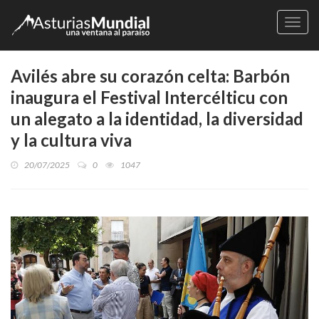
Naveg
Avilés abre su corazón celta: Barbón
inaugura el Festival Intercélticu con
un alegato a la identidad, la diversidad
y la cultura viva
20/07/2025
0
1047