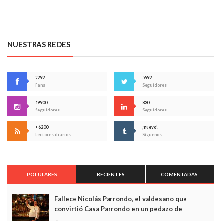
NUESTRAS REDES
2292
5992
Fans
Seguidores
19900
830
Seguidores
Seguidores
+ 6200
¡nuevo!
Lectores diarios
Síguenos
POPULARES
RECIENTES
COMENTADAS
Fallece Nicolás Parrondo, el valdesano que
convirtió Casa Parrondo en un pedazo de
Asturias en Madrid