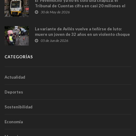
El ‘Fevemocho’ ya no es solo una chapuza: el
Tribunal de Cuentas cifra en casi 20 millones el
sobrecoste de los trenes que no cabían por los
30 de May de 2026
túneles
La variante de Avilés vuelve a teñirse de luto:
muere un joven de 32 años en un violento choque
frontal
05 de Jun de 2026
CATEGORÍAS
Actualidad
Deportes
Sostenibilidad
Economía