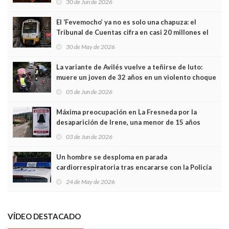
30 de Jun de 2026
El ‘Fevemocho’ ya no es solo una chapuza: el
Tribunal de Cuentas cifra en casi 20 millones el
sobrecoste de los trenes que no cabían por los
30 de May de 2026
túneles
La variante de Avilés vuelve a teñirse de luto:
muere un joven de 32 años en un violento choque
frontal
05 de Jun de 2026
Máxima preocupación en La Fresneda por la
desaparición de Irene, una menor de 15 años
03 de Jun de 2026
Un hombre se desploma en parada
cardiorrespiratoria tras encararse con la Policía
Local en Luanco
24 de May de 2026
VÍDEO DESTACADO