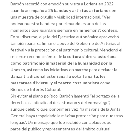
Barbón recordó con emoción su visita a Lorient en 2022,
cuando acompañó a
25 bandas y artistas asturianos
en
una muestra de orgullo y visibilidad internacional. “Ver
ondear nuestra bandera por el mundo es uno de los
momentos que guardaré siempre en mi memoria”, confesó.
En su discurso, el jefe del Ejecutivo autonómico aprovechó
también para reafirmar el apoyo del Gobierno de Asturias al
festival y a la protección del patrimonio cultural. Mencionó el
reciente reconocimiento de la
cultura sidrera asturiana
como patrimonio inmaterial de la humanidad por la
Unesco
, así como las iniciativas en marcha para declarar
la
danza tradicional asturiana, la xota, la gaita, les
mazcaraes d’iviernu y el teatro costumbrista
como
Bienes de Interés Cultural.
Sin evitar el plano político, Barbón lamentó “el portazo de la
derecha a la oficialidad del asturiano y del eo-naviego”,
aunque celebró que, por primera vez, “la mayoría de la Junta
General haya respaldado la máxima protección para nuestras
lenguas”. Un mensaje que fue recibido con aplausos por
parte del público y representantes del ámbito cultural