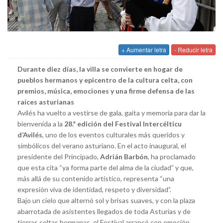
+ Aumentar letra
- Reducir letra
Durante diez días, la villa se convierte en hogar de
pueblos hermanos y epicentro de la cultura celta, con
premios, música, emociones y una firme defensa de las
raíces asturianas
Avilés ha vuelto a vestirse de gala, gaita y memoria para dar la
bienvenida a la
28.ª edición del Festival Intercélticu
d’Avilés
, uno de los eventos culturales más queridos y
simbólicos del verano asturiano. En el acto inaugural, el
presidente del Principado,
Adrián Barbón
, ha proclamado
que esta cita “ya forma parte del alma de la ciudad” y que,
más allá de su contenido artístico, representa “una
expresión viva de identidad, respeto y diversidad”.
Bajo un cielo que alternó sol y brisas suaves, y con la plaza
abarrotada de asistentes llegados de toda Asturias y de
tierras celtas hermanas, el Festival arrancó con emoción