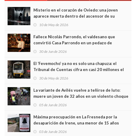
Misterio en el corazón de Oviedo: una joven
aparece muerta dentro del ascensor de su
edificio y las cámaras captan sus últimos minutos
10 de May de 2026
Fallece Nicolás Parrondo, el valdesano que
convirtió Casa Parrondo en un pedazo de
Asturias en Madrid
30 de Jun de 2026
El ‘Fevemocho’ ya no es solo una chapuza: el
Tribunal de Cuentas cifra en casi 20 millones el
sobrecoste de los trenes que no cabían por los
30 de May de 2026
túneles
La variante de Avilés vuelve a teñirse de luto:
muere un joven de 32 años en un violento choque
frontal
05 de Jun de 2026
Máxima preocupación en La Fresneda por la
desaparición de Irene, una menor de 15 años
03 de Jun de 2026