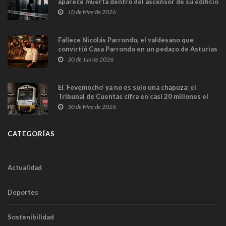
aparece muerta dentro del ascensor de su edificio
y las cámaras captan sus últimos minutos
10 de May de 2026
Fallece Nicolás Parrondo, el valdesano que
convirtió Casa Parrondo en un pedazo de Asturias
en Madrid
30 de Jun de 2026
El ‘Fevemocho’ ya no es solo una chapuza: el
Tribunal de Cuentas cifra en casi 20 millones el
sobrecoste de los trenes que no cabían por los
30 de May de 2026
túneles
CATEGORÍAS
Actualidad
Deportes
Sostenibilidad