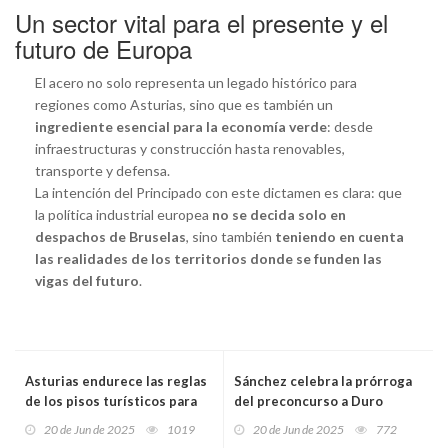
Un sector vital para el presente y el
futuro de Europa
El acero no solo representa un legado histórico para
regiones como Asturias, sino que es también un
ingrediente esencial para la economía verde
: desde
infraestructuras y construcción hasta renovables,
transporte y defensa.
La intención del Principado con este dictamen es clara: que
la política industrial europea
no se decida solo en
despachos de Bruselas
, sino también
teniendo en cuenta
las realidades de los territorios donde se funden las
vigas del futuro
.
Asturias endurece las reglas
Sánchez celebra la prórroga
de los pisos turísticos para
del preconcurso a Duro
blindar la convivencia y
Felguera y urge a la SEPI a
20 de Jun de 2025
1019
20 de Jun de 2025
772
asegurar la calidad del
reafirmar su apoyo para