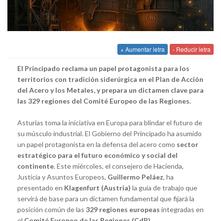
+ Aumentar letra
- Reducir letra
El Principado reclama un papel protagonista para los
territorios con tradición siderúrgica en el Plan de Acción
del Acero y los Metales, y prepara un dictamen clave para
las 329 regiones del Comité Europeo de las Regiones.
Asturias toma la iniciativa en Europa para blindar el futuro de
su músculo industrial. El Gobierno del Principado ha asumido
un papel protagonista en la defensa del acero como
sector
estratégico para el futuro económico y social del
continente
. Este miércoles, el consejero de Hacienda,
Justicia y Asuntos Europeos,
Guillermo Peláez
, ha
presentado en
Klagenfurt (Austria)
la guía de trabajo que
servirá de base para un dictamen fundamental que fijará la
posición común de las
329 regiones europeas
integradas en
el
Comité Europeo de las Regiones (CdR)
.