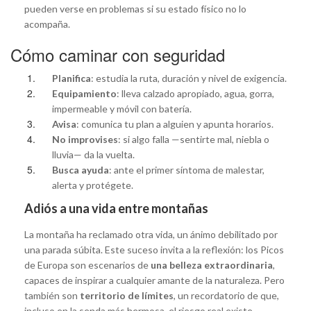
pueden verse en problemas si su estado físico no lo
acompaña.
Cómo caminar con seguridad
Planifica
: estudia la ruta, duración y nivel de exigencia.
Equipamiento
: lleva calzado apropiado, agua, gorra,
impermeable y móvil con batería.
Avisa
: comunica tu plan a alguien y apunta horarios.
No improvises
: si algo falla —sentirte mal, niebla o
lluvia— da la vuelta.
Busca ayuda
: ante el primer síntoma de malestar,
alerta y protégete.
Adiós a una vida entre montañas
La montaña ha reclamado otra vida, un ánimo debilitado por
una parada súbita. Este suceso invita a la reflexión: los Picos
de Europa son escenarios de
una belleza extraordinaria
,
capaces de inspirar a cualquier amante de la naturaleza. Pero
también son
territorio de límites
, un recordatorio de que,
incluso en la senda más hermosa, el riesgo real existe.