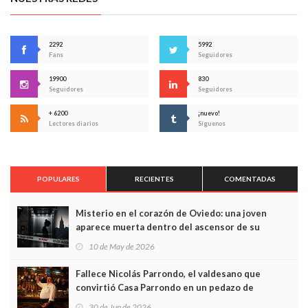
2292
5992
Fans
Seguidores
19900
830
Seguidores
Seguidores
+ 6200
¡nuevo!
Lectores diarios
Síguenos
POPULARES
RECIENTES
COMENTADAS
Misterio en el corazón de Oviedo: una joven
aparece muerta dentro del ascensor de su
edificio y las cámaras captan sus últimos minutos
10 de May de 2026
Fallece Nicolás Parrondo, el valdesano que
convirtió Casa Parrondo en un pedazo de
Asturias en Madrid
30 de Jun de 2026