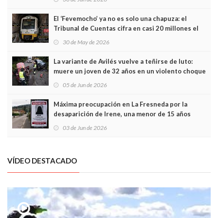
El ‘Fevemocho’ ya no es solo una chapuza: el
Tribunal de Cuentas cifra en casi 20 millones el
sobrecoste de los trenes que no cabían por los
30 de May de 2026
túneles
La variante de Avilés vuelve a teñirse de luto:
muere un joven de 32 años en un violento choque
frontal
05 de Jun de 2026
Máxima preocupación en La Fresneda por la
desaparición de Irene, una menor de 15 años
03 de Jun de 2026
VÍDEO DESTACADO