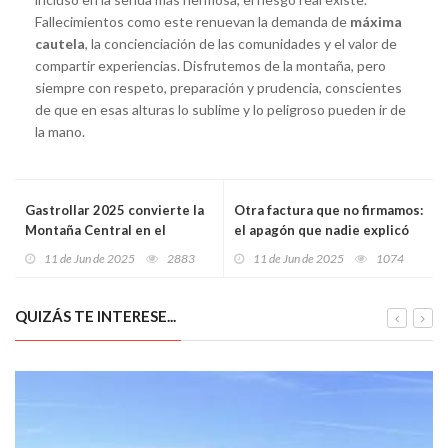
Fallecimientos como este renuevan la demanda de
máxima
cautela
, la concienciación de las comunidades y el valor de
compartir experiencias. Disfrutemos de la montaña, pero
siempre con respeto, preparación y prudencia, conscientes
de que en esas alturas lo sublime y lo peligroso pueden ir de
la mano.
Gastrollar 2025 convierte la
Otra factura que no firmamos:
Montaña Central en el
el apagón que nadie explicó
epicentro de la cocina
ya nos cuesta 6 euros más al
11 de Jun de 2025
2883
11 de Jun de 2025
1074
sostenible con sabor a
mes
carbón
QUIZÁS TE INTERESE...