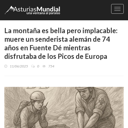
Naveg
La montaña es bella pero implacable:
muere un senderista alemán de 74
años en Fuente Dé mientras
disfrutaba de los Picos de Europa
11/06/2025
0
754