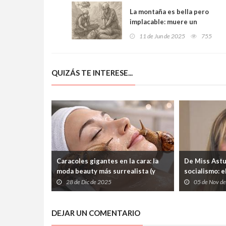
La montaña es bella pero
implacable: muere un
senderista alemán de 74
11 de Jun de 2025
755
años en Fuente Dé mientras
disfrutaba de los Picos de
Europa
QUIZÁS TE INTERESE...
Caracoles gigantes en la cara: la
De Miss Astu
moda beauty más surrealista (y
socialismo: e
polémica) que promete juventud
nadie pidió
28 de Dic de 2025
05 de Nov d
eterna
DEJAR UN COMENTARIO