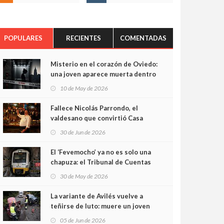
POPULARES
RECIENTES
COMENTADAS
Misterio en el corazón de Oviedo:
una joven aparece muerta dentro
del ascensor de su edificio y las
10 de May de 2026
cámaras captan sus últimos
minutos
Fallece Nicolás Parrondo, el
valdesano que convirtió Casa
Parrondo en un pedazo de
30 de Jun de 2026
Asturias en Madrid
El ‘Fevemocho’ ya no es solo una
chapuza: el Tribunal de Cuentas
cifra en casi 20 millones el
30 de May de 2026
sobrecoste de los trenes que no
cabían por los túneles
La variante de Avilés vuelve a
teñirse de luto: muere un joven
de 32 años en un violento choque
05 de Jun de 2026