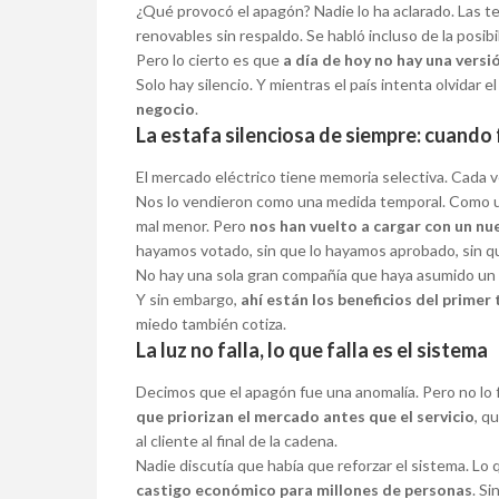
¿Qué provocó el apagón? Nadie lo ha aclarado. Las teo
renovables sin respaldo. Se habló incluso de la posib
Pero lo cierto es que
a día de hoy no hay una versió
Solo hay silencio. Y mientras el país intenta olvidar e
negocio
.
La estafa silenciosa de siempre: cuando
El mercado eléctrico tiene memoria selectiva. Cada 
Nos lo vendieron como una medida temporal. Como una
mal menor. Pero
nos han vuelto a cargar con un nue
hayamos votado, sin que lo hayamos aprobado, sin qu
No hay una sola gran compañía que haya asumido un 
Y sin embargo,
ahí están los beneficios del primer
miedo también cotiza.
La luz no falla, lo que falla es el sistema
Decimos que el apagón fue una anomalía. Pero no lo 
que priorizan el mercado antes que el servicio
, q
al cliente al final de la cadena.
Nadie discutía que había que reforzar el sistema. Lo
castigo económico para millones de personas
. Si