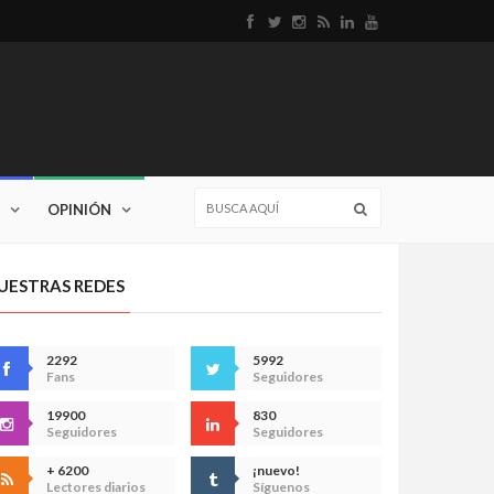
OPINIÓN
UESTRAS REDES
2292
5992
Fans
Seguidores
19900
830
Seguidores
Seguidores
+ 6200
¡nuevo!
Lectores diarios
Síguenos