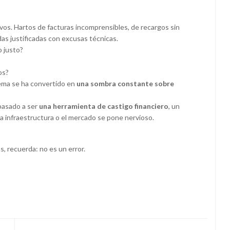
os. Hartos de facturas incomprensibles, de recargos sin
as justificadas con excusas técnicas.
 justo?
os?
ema se ha convertido en
una sombra constante sobre
 pasado a ser
una herramienta de castigo financiero
, un
la infraestructura o el mercado se pone nervioso.
s, recuerda: no es un error.