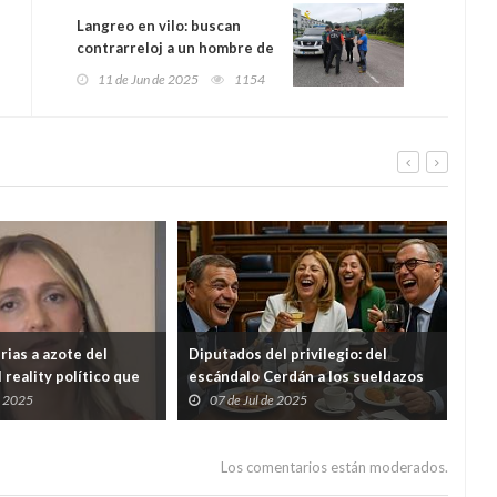
Langreo en vilo: buscan
contrarreloj a un hombre de
78 años desaparecido de
11 de Jun de 2025
1154
una clínica de salud mental
rias a azote del
Diputados del privilegio: del
El t
l reality político que
escándalo Cerdán a los sueldazos
Tru
blindados de una élite política
Eur
e 2025
07 de Jul de 2025
2
desconectada
Los comentarios están moderados.