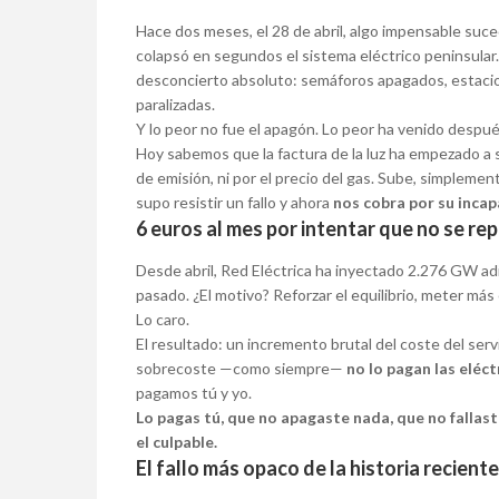
Hace dos meses, el 28 de abril, algo impensable suce
colapsó en segundos el sistema eléctrico peninsular.
desconcierto absoluto: semáforos apagados, estac
paralizadas.
Y lo peor no fue el apagón. Lo peor ha venido despué
Hoy sabemos que la factura de la luz ha empezado a su
de emisión, ni por el precio del gas. Sube, simplemen
supo resistir un fallo y ahora
nos cobra por su inca
6 euros al mes por intentar que no se re
Desde abril, Red Eléctrica ha inyectado 2.276 GW adi
pasado. ¿El motivo? Reforzar el equilibrio, meter más 
Lo caro.
El resultado: un incremento brutal del coste del serv
sobrecoste —como siempre—
no lo pagan las eléct
pagamos tú y yo.
Lo pagas tú, que no apagaste nada, que no fallas
el culpable.
El fallo más opaco de la historia reciente