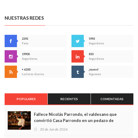
NUESTRAS REDES
2292
5992
Fans
Seguidores
19900
830
Seguidores
Seguidores
+ 6200
¡nuevo!
Lectores diarios
Síguenos
POPULARES
RECIENTES
COMENTADAS
Fallece Nicolás Parrondo, el valdesano que
convirtió Casa Parrondo en un pedazo de
Asturias en Madrid
30 de Jun de 2026