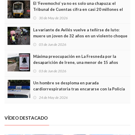
El ‘Fevemocho’ ya no es solo una chapuza: el
Tribunal de Cuentas cifra en casi 20 millones el
sobrecoste de los trenes que no cabían por los
30 de May de 2026
túneles
La variante de Avilés vuelve a teñirse de luto:
muere un joven de 32 años en un violento choque
frontal
05 de Jun de 2026
Máxima preocupación en La Fresneda por la
desaparición de Irene, una menor de 15 años
03 de Jun de 2026
Un hombre se desploma en parada
cardiorrespiratoria tras encararse con la Policía
Local en Luanco
24 de May de 2026
VÍDEO DESTACADO