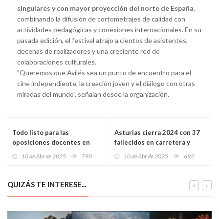
singulares y con mayor proyección del norte de España
,
combinando la difusión de cortometrajes de calidad con
actividades pedagógicas y conexiones internacionales. En su
pasada edición, el festival atrajo a cientos de asistentes,
decenas de realizadores y una creciente red de
colaboraciones culturales.
"Queremos que Avilés sea un punto de encuentro para el
cine independiente, la creación joven y el diálogo con otras
miradas del mundo", señalan desde la organización.
Todo listo para las
Asturias cierra 2024 con 37
oposiciones docentes en
fallecidos en carretera y
Asturias: 770 plazas, 133
activa nuevas medidas para
10 de Abr de 2025
790
10 de Abr de 2025
692
tribunales y la primera
una movilidad más segura y
prueba el 21 de junio
sostenible
QUIZÁS TE INTERESE...