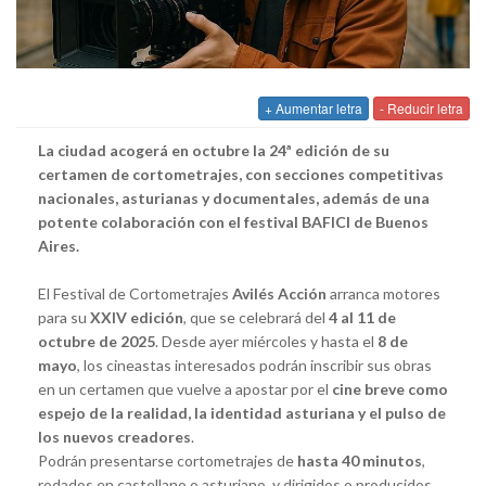
+ Aumentar letra
- Reducir letra
La ciudad acogerá en octubre la 24ª edición de su
certamen de cortometrajes, con secciones competitivas
nacionales, asturianas y documentales, además de una
potente colaboración con el festival BAFICI de Buenos
Aires.
El Festival de Cortometrajes
Avilés Acción
arranca motores
para su
XXIV edición
, que se celebrará del
4 al 11 de
octubre de 2025
. Desde ayer miércoles y hasta el
8 de
mayo
, los cineastas interesados podrán inscribir sus obras
en un certamen que vuelve a apostar por el
cine breve como
espejo de la realidad, la identidad asturiana y el pulso de
los nuevos creadores
.
Podrán presentarse cortometrajes de
hasta 40 minutos
,
rodados en castellano o asturiano, y dirigidos o producidos