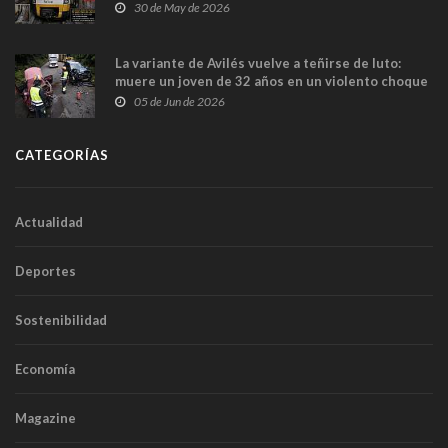
sobrecoste de los trenes que no cabían por los
30 de May de 2026
túneles
La variante de Avilés vuelve a teñirse de luto:
muere un joven de 32 años en un violento choque
frontal
05 de Jun de 2026
CATEGORÍAS
Actualidad
Deportes
Sostenibilidad
Economía
Magazine