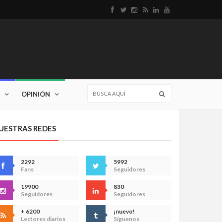
OPINIÓN
UESTRAS REDES
2292
5992
Fans
Seguidores
19900
830
Seguidores
Seguidores
+ 6200
¡nuevo!
Lectores diarios
Síguenos