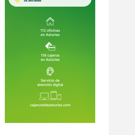
urias destina 5,5 millones a
Asturias abre ayudas de hasta
piar montes, prevenir incendios
1.200 euros para guarderías,
ecuperar bosques dañados
campamentos, ludotecas y
7 de Jul de 2026
23 de Jul de 2026
cuidadores: solo hay plazo hasta el
5 de agosto