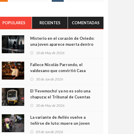
POPULARES
RECIENTES
COMENTADAS
Misterio en el corazón de Oviedo:
una joven aparece muerta dentro
del ascensor de su edificio y las
10 de May de 2026
cámaras captan sus últimos
minutos
Fallece Nicolás Parrondo, el
valdesano que convirtió Casa
Parrondo en un pedazo de
30 de Jun de 2026
Asturias en Madrid
El ‘Fevemocho’ ya no es solo una
chapuza: el Tribunal de Cuentas
cifra en casi 20 millones el
30 de May de 2026
sobrecoste de los trenes que no
cabían por los túneles
La variante de Avilés vuelve a
teñirse de luto: muere un joven
de 32 años en un violento choque
05 de Jun de 2026