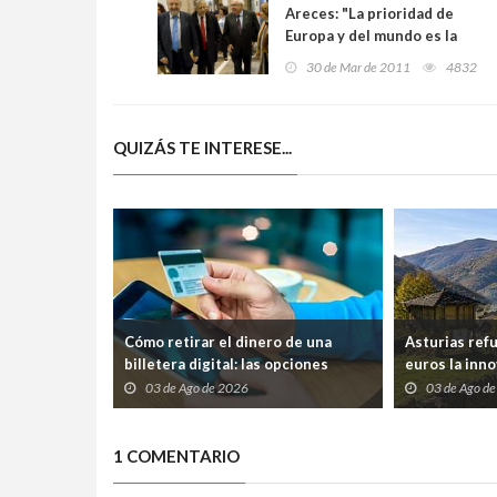
Areces: "La prioridad de
Europa y del mundo es la
cualificación de las
30 de Mar de 2011
4832
personas"
QUIZÁS TE INTERESE...
Cómo retirar el dinero de una
Asturias ref
billetera digital: las opciones
euros la inno
disponibles
frenar la pér
03 de Ago de 2026
03 de Ago d
1 COMENTARIO