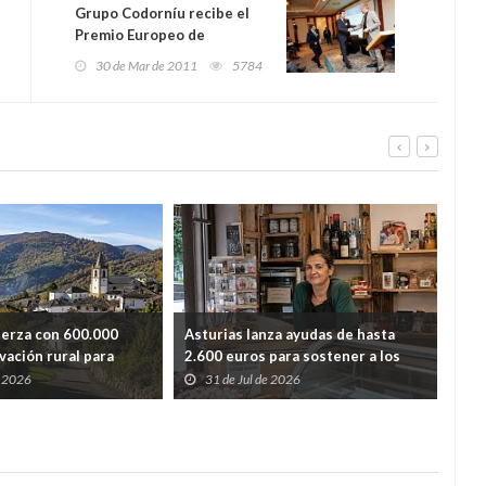
Grupo Codorníu recibe el
Premio Europeo de
Prevención de Residuos
30 de Mar de 2011
5784
uerza con 600.000
Asturias lanza ayudas de hasta
Ast
vación rural para
2.600 euros para sostener a los
lim
dida de población
autónomos de los pueblos con
y r
e 2026
31 de Jul de 2026
2
menos población