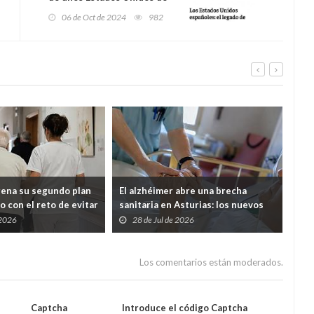
España?
06 de Oct de 2024
982
rena su segundo plan
El alzhéimer abre una brecha
Cab
o con el reto de evitar
sanitaria en Asturias: los nuevos
mil
entes queden
fármacos llegarán, pero solo podrá
men
 2026
28 de Jul de 2026
2
tre Salud y Servicios
pagarlos quien tenga hasta 30.000
euros al año
Los comentarios están moderados.
Captcha
Introduce el código Captcha