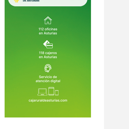
ueñes vuelve a empezar: 147
El Sespa asumirá la atención
lones, 13.500 metros más y al
sanitaria de los menores
os 26 meses de obras
internados en Sograndio ante el
8 de Jul de 2026
22 de Jun de 2026
aumento de casos complejos