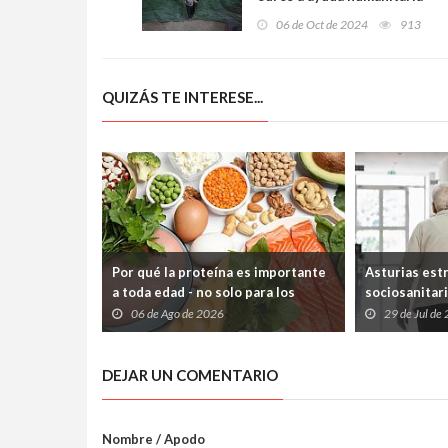
urgente para Gaza: más de
06 de Oct de 2024
913
21.000 personas recibirán
alimentos y refugio
QUIZÁS TE INTERESE...
Por qué la proteína es importante
Asturias est
a toda edad - no solo para los
sociosanitari
deportistas
que los paci
06 de Ago de 2026
29 de Jul de
atrapados en
Sociales
DEJAR UN COMENTARIO
Nombre / Apodo