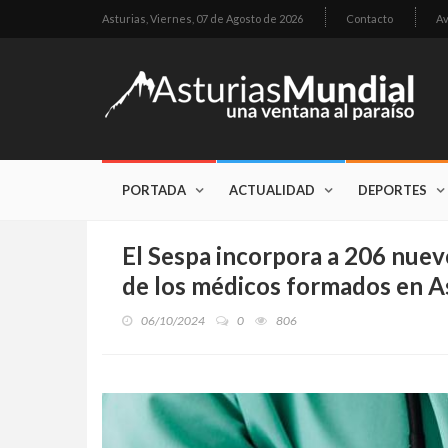
Asturias,
Viernes, 07 de Agosto de 2026
Contacto
Av
PORTADA
ACTUALIDAD
DEPORTES
El Sespa incorpora a 206 nuev
de los médicos formados en A
06/10/2024
0
806