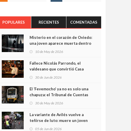
POPULARES
RECIENTES
COMENTADAS
Misterio en el corazón de Oviedo:
una joven aparece muerta dentro
del ascensor de su edificio y las
10 de May de 2026
cámaras captan sus últimos
minutos
Fallece Nicolás Parrondo, el
valdesano que convirtió Casa
Parrondo en un pedazo de
30 de Jun de 2026
Asturias en Madrid
El ‘Fevemocho’ ya no es solo una
chapuza: el Tribunal de Cuentas
cifra en casi 20 millones el
30 de May de 2026
sobrecoste de los trenes que no
cabían por los túneles
La variante de Avilés vuelve a
teñirse de luto: muere un joven
de 32 años en un violento choque
05 de Jun de 2026