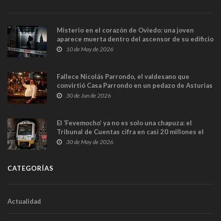
Misterio en el corazón de Oviedo: una joven
aparece muerta dentro del ascensor de su edificio
y las cámaras captan sus últimos minutos
10 de May de 2026
Fallece Nicolás Parrondo, el valdesano que
convirtió Casa Parrondo en un pedazo de Asturias
en Madrid
30 de Jun de 2026
El ‘Fevemocho’ ya no es solo una chapuza: el
Tribunal de Cuentas cifra en casi 20 millones el
sobrecoste de los trenes que no cabían por los
30 de May de 2026
túneles
CATEGORÍAS
Actualidad