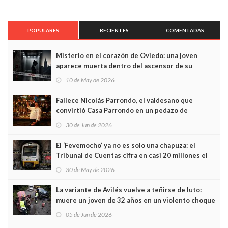
POPULARES
RECIENTES
COMENTADAS
Misterio en el corazón de Oviedo: una joven
aparece muerta dentro del ascensor de su
edificio y las cámaras captan sus últimos minutos
10 de May de 2026
Fallece Nicolás Parrondo, el valdesano que
convirtió Casa Parrondo en un pedazo de
Asturias en Madrid
30 de Jun de 2026
El ‘Fevemocho’ ya no es solo una chapuza: el
Tribunal de Cuentas cifra en casi 20 millones el
sobrecoste de los trenes que no cabían por los
30 de May de 2026
túneles
La variante de Avilés vuelve a teñirse de luto:
muere un joven de 32 años en un violento choque
frontal
05 de Jun de 2026