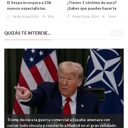
El Sespa incorpora a 206
¿Tienes 1 céntimo de euro?
nuevos especialistas,
¿Sabes que puedes hacerte
reteniendo al 90% de los
millonario con él en tan sólo
06 de Oct de 2024
806
06 de Oct de 2024
1444
médicos formados en
27 días? Te explicamos cómo
Asturias
QUIZÁS TE INTERESE...
Trump declara la guerra comercial a España: amenaza con
cortar todo vínculo y convierte a Madrid en el gran señalado