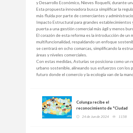
y Desarrollo Económico, Nieves Roqueñí, durante un
Esta propuesta innovadora busca simplificar la regul
más fluida por parte de comerciantes y administracio
Impacto Estructural para grandes establecimientos y d
puerta a una gestión comercial más ágil y menos buro
El corazón de esta reforma es la introducción de un
multifuncionalidad, respaldando un enfoque sostenib
se centrará en ocho comarcas, simplificando la estru
áreas y niveles comerciales.
Con estas medidas, Asturias se posiciona como un ref
urbano sostenible, alineando sus esfuerzos con los p
futuro donde el comercio y la ecología van de la mano
Colunga recibe el
reconocimiento de "Ciudad
Amiga de la Infancia" por
24 de Jun de 2024
1158
UNICEF hasta 2027