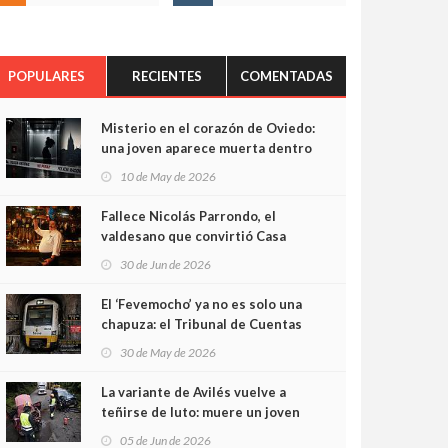
POPULARES
RECIENTES
COMENTADAS
Misterio en el corazón de Oviedo:
una joven aparece muerta dentro
del ascensor de su edificio y las
10 de May de 2026
cámaras captan sus últimos
minutos
Fallece Nicolás Parrondo, el
valdesano que convirtió Casa
Parrondo en un pedazo de
30 de Jun de 2026
Asturias en Madrid
El ‘Fevemocho’ ya no es solo una
chapuza: el Tribunal de Cuentas
cifra en casi 20 millones el
30 de May de 2026
sobrecoste de los trenes que no
cabían por los túneles
La variante de Avilés vuelve a
teñirse de luto: muere un joven
de 32 años en un violento choque
05 de Jun de 2026