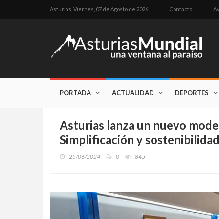
Asturias,
Viernes, 07 de Agosto de 2026
Contacto
Av
PORTADA
ACTUALIDAD
DEPORTES
Asturias lanza un nuevo model
Simplificación y sostenibilida
25/06/2024
0
845