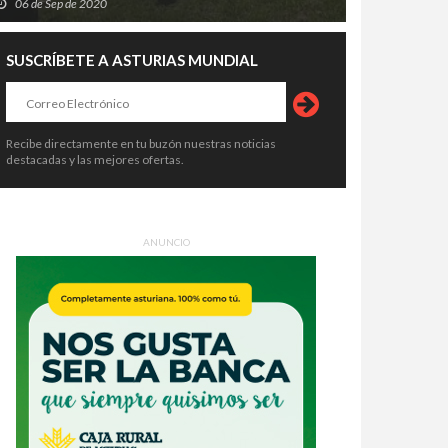
06 de Sep de 2020
SUSCRÍBETE A ASTURIAS MUNDIAL
Recibe directamente en tu buzón nuestras noticias
destacadas y las mejores ofertas.
ultar también puede corromper:
El BOE desnuda el fracaso de
ndo el Gobierno convierte la
Oviedo: estos son los errores que
icia en un privilegio
le costaron la Agencia de Salud
9 de Jul de 2026
29 de Jul de 2026
ANUNCIO
Pública y 300 empleos