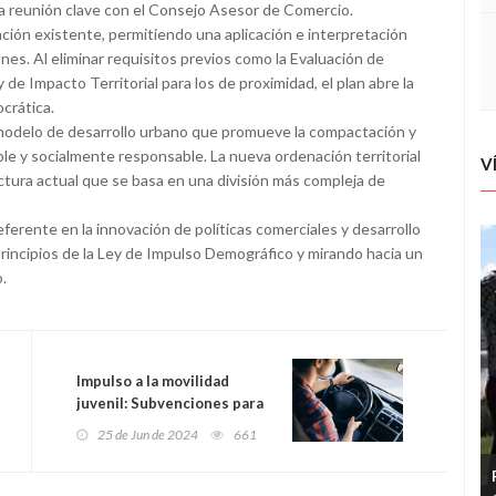
a reunión clave con el Consejo Asesor de Comercio.
ación existente, permitiendo una aplicación e interpretación
nes. Al eliminar requisitos previos como la Evaluación de
e Impacto Territorial para los de proximidad, el plan abre la
crática.
 modelo de desarrollo urbano que promueve la compactación y
le y socialmente responsable. La nueva ordenación territorial
V
ctura actual que se basa en una división más compleja de
erente en la innovación de políticas comerciales y desarrollo
rincipios de la Ley de Impulso Demográfico y mirando hacia un
.
Impulso a la movilidad
juvenil: Subvenciones para
el permiso de conducir en
25 de Jun de 2024
661
Asturias