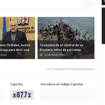
onso Ordiales, nuevo
Ceuta pierde el control de su
Ind
Sespa para abrir una
frontera: miles de personas
cua
a por el diálogo con
desbordan el Tarajal y ponen a
Just
e 2026
30 de Jul de 2026
2
nales
España ante una crisis de Estado
Los comentarios están moderados.
Captcha
Introduce el código Captcha