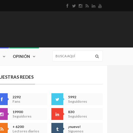
OPINIÓN
UESTRAS REDES
2292
5992
Fans
Seguidores
19900
830
Seguidores
Seguidores
+ 6200
¡nuevo!
Lectores diarios
Síguenos