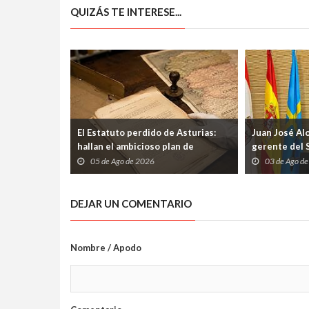
QUIZÁS TE INTERESE...
El Estatuto perdido de Asturias:
Juan José Al
hallan el ambicioso plan de
gerente del 
autogobierno que la guerra
etapa marcad
05 de Ago de 2026
03 de Ago d
condenó al olvido
los profesio
DEJAR UN COMENTARIO
Nombre / Apodo