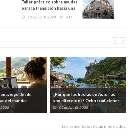
Taller práctico sobre ayudas
para la transición hacia una
economía de cero emisiones
12 de Jun de 2024
616
eonaviego desde
¿Por qué las fiestas de Asturias
El 
gar del mundo:
son diferentes? Ocho tradiciones
hor
s cursos gratuitos por
que convierten agosto en una
tod
e 2026
05 de Ago de 2026
0
folixa continua
del
Los comentarios están moderados.