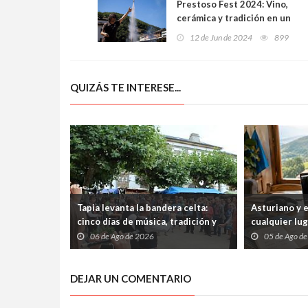
Prestoso Fest 2024: Vino,
cerámica y tradición en un
fin de semana inolvidable
12 de Jun de 2024
899
QUIZÁS TE INTERESE...
Tapia levanta la bandera celta:
Asturiano y 
cinco días de música, tradición y
cualquier lu
cultura atlántica frente al
abiertos tre
06 de Ago de 2026
05 de Ago d
Cantábrico
internet
DEJAR UN COMENTARIO