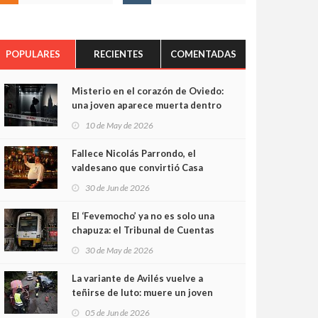
POPULARES
RECIENTES
COMENTADAS
Misterio en el corazón de Oviedo:
una joven aparece muerta dentro
del ascensor de su edificio y las
10 de May de 2026
cámaras captan sus últimos
minutos
Fallece Nicolás Parrondo, el
valdesano que convirtió Casa
Parrondo en un pedazo de
30 de Jun de 2026
Asturias en Madrid
El ‘Fevemocho’ ya no es solo una
chapuza: el Tribunal de Cuentas
cifra en casi 20 millones el
30 de May de 2026
sobrecoste de los trenes que no
cabían por los túneles
La variante de Avilés vuelve a
teñirse de luto: muere un joven
de 32 años en un violento choque
05 de Jun de 2026