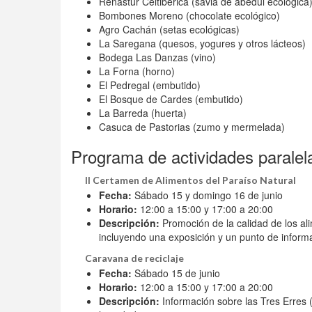
Renastur Celtibérica (savia de abedul ecológica
Bombones Moreno (chocolate ecológico)
Agro Cachán (setas ecológicas)
La Saregana (quesos, yogures y otros lácteos)
Bodega Las Danzas (vino)
La Forna (horno)
El Pedregal (embutido)
El Bosque de Cardes (embutido)
La Barreda (huerta)
Casuca de Pastorias (zumo y mermelada)
Programa de actividades paralel
II Certamen de Alimentos del Paraíso Natural
Fecha:
Sábado 15 y domingo 16 de junio
Horario:
12:00 a 15:00 y 17:00 a 20:00
Descripción:
Promoción de la calidad de los ali
incluyendo una exposición y un punto de inform
Caravana de reciclaje
Fecha:
Sábado 15 de junio
Horario:
12:00 a 15:00 y 17:00 a 20:00
Descripción:
Información sobre las Tres Erres (R