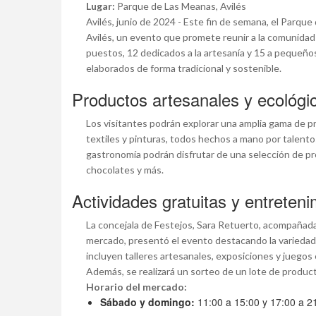
Lugar:
Parque de Las Meanas, Avilés
Avilés, junio de 2024 - Este fin de semana, el Parq
Avilés, un evento que promete reunir a la comunidad e
puestos, 12 dedicados a la artesanía y 15 a pequeñ
elaborados de forma tradicional y sostenible.
Productos artesanales y ecológi
Los visitantes podrán explorar una amplia gama de p
textiles y pinturas, todos hechos a mano por talent
gastronomía podrán disfrutar de una selección de pr
chocolates y más.
Actividades gratuitas y entreteni
La concejala de Festejos, Sara Retuerto, acompañada
mercado, presentó el evento destacando la variedad 
incluyen talleres artesanales, exposiciones y juegos
Además, se realizará un sorteo de un lote de produc
Horario del mercado:
Sábado y domingo:
11:00 a 15:00 y 17:00 a 2