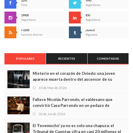
2292
5992
Fans
Seguidores
19900
830
Seguidores
Seguidores
+ 6200
¡nuevo!
Lectores diarios
Síguenos
POPULARES
RECIENTES
COMENTADAS
Misterio en el corazón de Oviedo: una joven
aparece muerta dentro del ascensor de su
edificio y las cámaras captan sus últimos minutos
10 de May de 2026
Fallece Nicolás Parrondo, el valdesano que
convirtió Casa Parrondo en un pedazo de
Asturias en Madrid
30 de Jun de 2026
El ‘Fevemocho’ ya no es solo una chapuza: el
Tribunal de Cuentas cifra en casi 20 millones el