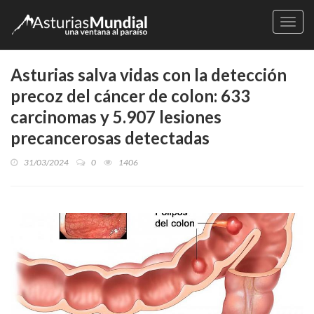
Naveg
Asturias salva vidas con la detección
precoz del cáncer de colon: 633
carcinomas y 5.907 lesiones
precancerosas detectadas
31/03/2024
0
1406