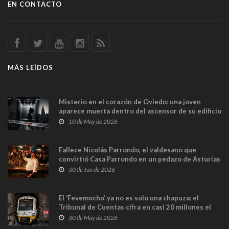
EN CONTACTO
MÁS LEÍDOS
Misterio en el corazón de Oviedo: una joven
aparece muerta dentro del ascensor de su edificio
y las cámaras captan sus últimos minutos
10 de May de 2026
Fallece Nicolás Parrondo, el valdesano que
convirtió Casa Parrondo en un pedazo de Asturias
en Madrid
30 de Jun de 2026
El ‘Fevemocho’ ya no es solo una chapuza: el
Tribunal de Cuentas cifra en casi 20 millones el
sobrecoste de los trenes que no cabían por los
30 de May de 2026
túneles