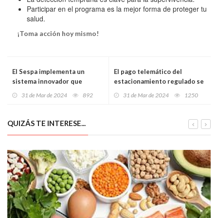
Participar en el programa es la mejor forma de proteger tu
salud.
¡Toma acción hoy mismo!
El Sespa implementa un
El pago telemático del
sistema innovador que
estacionamiento regulado se
permitirá un tratamiento
consolida en Avilés
31 de Mar de 2024
892
31 de Mar de 2024
1250
homogéneo de las muestras
QUIZÁS TE INTERESE...