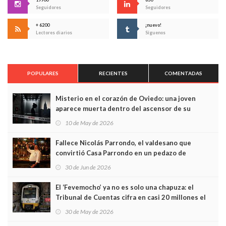
Seguidores
Seguidores
+ 6200
¡nuevo!
Lectores diarios
Síguenos
POPULARES
RECIENTES
COMENTADAS
Misterio en el corazón de Oviedo: una joven
aparece muerta dentro del ascensor de su
edificio y las cámaras captan sus últimos minutos
10 de May de 2026
Fallece Nicolás Parrondo, el valdesano que
convirtió Casa Parrondo en un pedazo de
Asturias en Madrid
30 de Jun de 2026
El ‘Fevemocho’ ya no es solo una chapuza: el
Tribunal de Cuentas cifra en casi 20 millones el
sobrecoste de los trenes que no cabían por los
30 de May de 2026
túneles