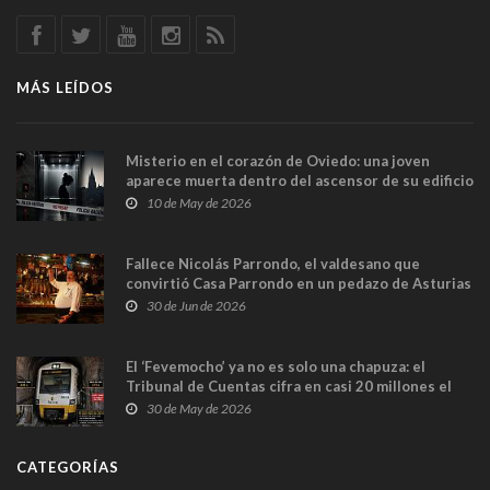
MÁS LEÍDOS
Misterio en el corazón de Oviedo: una joven
aparece muerta dentro del ascensor de su edificio
y las cámaras captan sus últimos minutos
10 de May de 2026
Fallece Nicolás Parrondo, el valdesano que
convirtió Casa Parrondo en un pedazo de Asturias
en Madrid
30 de Jun de 2026
El ‘Fevemocho’ ya no es solo una chapuza: el
Tribunal de Cuentas cifra en casi 20 millones el
sobrecoste de los trenes que no cabían por los
30 de May de 2026
túneles
CATEGORÍAS