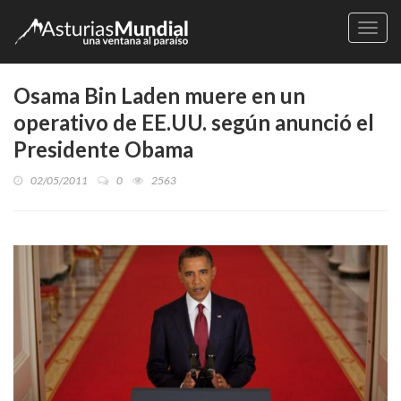
Naveg
Osama Bin Laden muere en un
operativo de EE.UU. según anunció el
Presidente Obama
02/05/2011
0
2563