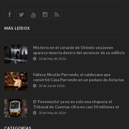
MÁS LEÍDOS
Misterio en el corazón de Oviedo: una joven
aparece muerta dentro del ascensor de su edificio
y las cámaras captan sus últimos minutos
10 de May de 2026
Fallece Nicolás Parrondo, el valdesano que
convirtió Casa Parrondo en un pedazo de Asturias
en Madrid
30 de Jun de 2026
El ‘Fevemocho’ ya no es solo una chapuza: el
Tribunal de Cuentas cifra en casi 20 millones el
sobrecoste de los trenes que no cabían por los
30 de May de 2026
túneles
CATEGORÍAS