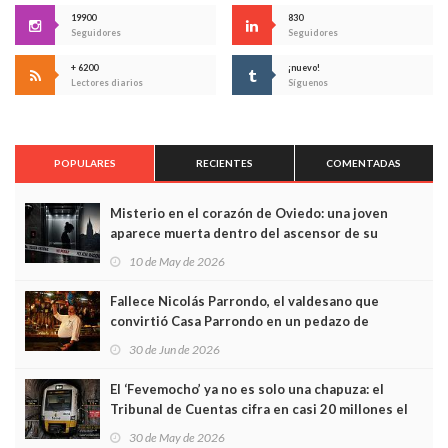
19900
830
Seguidores
Seguidores
+ 6200
¡nuevo!
Lectores diarios
Síguenos
POPULARES
RECIENTES
COMENTADAS
Misterio en el corazón de Oviedo: una joven
aparece muerta dentro del ascensor de su
edificio y las cámaras captan sus últimos minutos
10 de May de 2026
Fallece Nicolás Parrondo, el valdesano que
convirtió Casa Parrondo en un pedazo de
Asturias en Madrid
30 de Jun de 2026
El ‘Fevemocho’ ya no es solo una chapuza: el
Tribunal de Cuentas cifra en casi 20 millones el
sobrecoste de los trenes que no cabían por los
30 de May de 2026