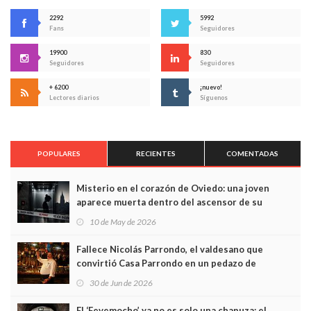
2292
5992
Fans
Seguidores
19900
830
Seguidores
Seguidores
+ 6200
¡nuevo!
Lectores diarios
Síguenos
POPULARES
RECIENTES
COMENTADAS
Misterio en el corazón de Oviedo: una joven
aparece muerta dentro del ascensor de su
edificio y las cámaras captan sus últimos minutos
10 de May de 2026
Fallece Nicolás Parrondo, el valdesano que
convirtió Casa Parrondo en un pedazo de
Asturias en Madrid
30 de Jun de 2026
El ‘Fevemocho’ ya no es solo una chapuza: el