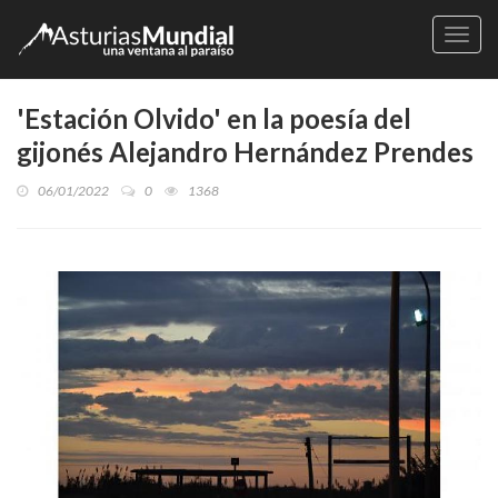
Naveg
'Estación Olvido' en la poesía del
gijonés Alejandro Hernández Prendes
06/01/2022
0
1368