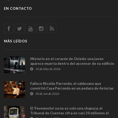
EN CONTACTO
MÁS LEÍDOS
Misterio en el corazón de Oviedo: una joven
aparece muerta dentro del ascensor de su edificio
y las cámaras captan sus últimos minutos
10 de May de 2026
Fallece Nicolás Parrondo, el valdesano que
convirtió Casa Parrondo en un pedazo de Asturias
en Madrid
30 de Jun de 2026
El ‘Fevemocho’ ya no es solo una chapuza: el
Tribunal de Cuentas cifra en casi 20 millones el
sobrecoste de los trenes que no cabían por los