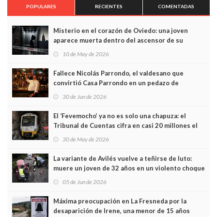
POPULARES
RECIENTES
COMENTADAS
Misterio en el corazón de Oviedo: una joven
aparece muerta dentro del ascensor de su
edificio y las cámaras captan sus últimos minutos
10 de May de 2026
Fallece Nicolás Parrondo, el valdesano que
convirtió Casa Parrondo en un pedazo de
Asturias en Madrid
30 de Jun de 2026
El ‘Fevemocho’ ya no es solo una chapuza: el
Tribunal de Cuentas cifra en casi 20 millones el
sobrecoste de los trenes que no cabían por los
30 de May de 2026
túneles
La variante de Avilés vuelve a teñirse de luto:
muere un joven de 32 años en un violento choque
frontal
05 de Jun de 2026
Máxima preocupación en La Fresneda por la
desaparición de Irene, una menor de 15 años