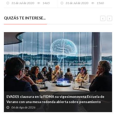
olímpicos
ante el COVID
31 de Jul de 2020
1465
31 de Jul de 2020
1560
QUIZÁS TE INTERESE...
EVADES clausura en la FIDMA su vigesimonovena Escuela de
Verano con una mesa redonda abierta sobre pensamiento
crítico y tecnología
06 de Ago de 2026