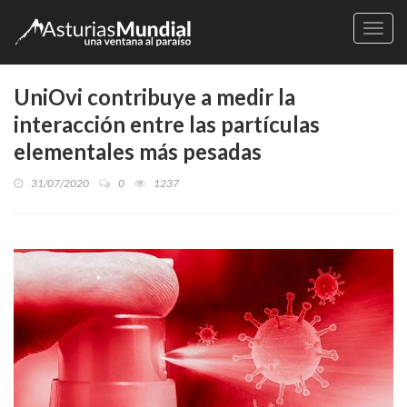
Naveg
UniOvi contribuye a medir la
interacción entre las partículas
elementales más pesadas
31/07/2020
0
1237