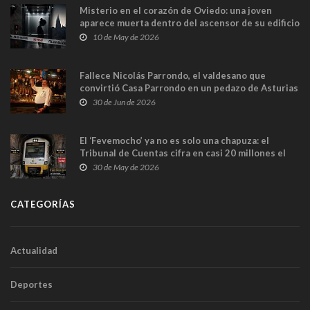
Misterio en el corazón de Oviedo: una joven
aparece muerta dentro del ascensor de su edificio
y las cámaras captan sus últimos minutos
10 de May de 2026
Fallece Nicolás Parrondo, el valdesano que
convirtió Casa Parrondo en un pedazo de Asturias
en Madrid
30 de Jun de 2026
El ‘Fevemocho’ ya no es solo una chapuza: el
Tribunal de Cuentas cifra en casi 20 millones el
sobrecoste de los trenes que no cabían por los
30 de May de 2026
túneles
CATEGORÍAS
Actualidad
Deportes