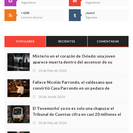
Seguidores
Seguidores
+ 6200
¡nuevo!
Lectores diarios
Síguenos
POPULARES
RECIENTES
COMENTADAS
Misterio en el corazón de Oviedo: una joven
aparece muerta dentro del ascensor de su
edificio y las cámaras captan sus últimos minutos
10 de May de 2026
Fallece Nicolás Parrondo, el valdesano que
convirtió Casa Parrondo en un pedazo de
Asturias en Madrid
30 de Jun de 2026
El ‘Fevemocho’ ya no es solo una chapuza: el
Tribunal de Cuentas cifra en casi 20 millones el
sobrecoste de los trenes que no cabían por los
30 de May de 2026
túneles