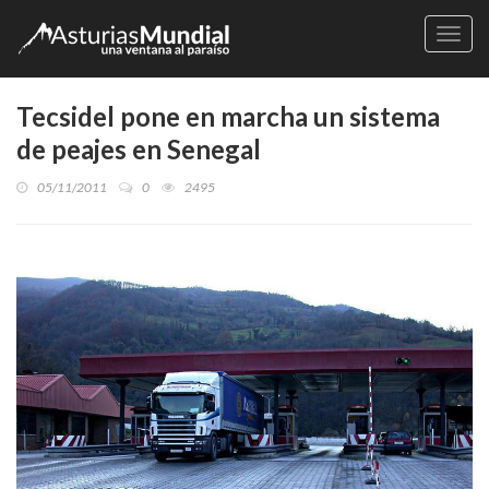
Naveg
Tecsidel pone en marcha un sistema
de peajes en Senegal
05/11/2011
0
2495