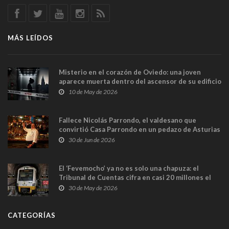
MÁS LEÍDOS
Misterio en el corazón de Oviedo: una joven
aparece muerta dentro del ascensor de su edificio
y las cámaras captan sus últimos minutos
10 de May de 2026
Fallece Nicolás Parrondo, el valdesano que
convirtió Casa Parrondo en un pedazo de Asturias
en Madrid
30 de Jun de 2026
El ‘Fevemocho’ ya no es solo una chapuza: el
Tribunal de Cuentas cifra en casi 20 millones el
sobrecoste de los trenes que no cabían por los
30 de May de 2026
túneles
CATEGORÍAS