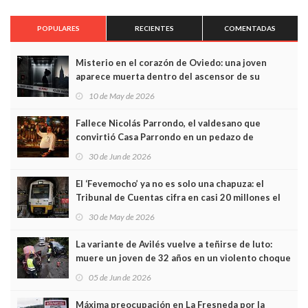
POPULARES
RECIENTES
COMENTADAS
Misterio en el corazón de Oviedo: una joven
aparece muerta dentro del ascensor de su
edificio y las cámaras captan sus últimos minutos
10 de May de 2026
Fallece Nicolás Parrondo, el valdesano que
convirtió Casa Parrondo en un pedazo de
Asturias en Madrid
30 de Jun de 2026
El ‘Fevemocho’ ya no es solo una chapuza: el
Tribunal de Cuentas cifra en casi 20 millones el
sobrecoste de los trenes que no cabían por los
30 de May de 2026
túneles
La variante de Avilés vuelve a teñirse de luto:
muere un joven de 32 años en un violento choque
frontal
05 de Jun de 2026
Máxima preocupación en La Fresneda por la