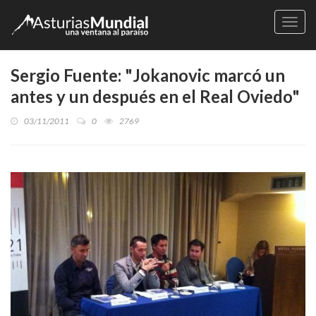
Naveg
Sergio Fuente: "Jokanovic marcó un
antes y un después en el Real Oviedo"
03/11/2011
0
2769