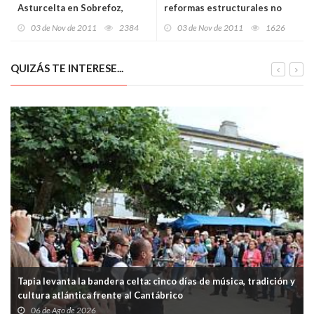
Asturcelta en Sobrefoz,
reformas estructurales no
Ponga
saldremos de la crisis"
03 de Nov de 2011
2384
03 de Nov de 2011
1626
QUIZÁS TE INTERESE...
Tapia levanta la bandera celta: cinco días de música, tradición y
cultura atlántica frente al Cantábrico
06 de Ago de 2026