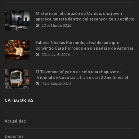
Misterio en el corazón de Oviedo: una joven
aparece muerta dentro del ascensor de su edificio
y las cámaras captan sus últimos minutos
10 de May de 2026
Fallece Nicolás Parrondo, el valdesano que
convirtió Casa Parrondo en un pedazo de Asturias
en Madrid
30 de Jun de 2026
El ‘Fevemocho’ ya no es solo una chapuza: el
Tribunal de Cuentas cifra en casi 20 millones el
sobrecoste de los trenes que no cabían por los
30 de May de 2026
túneles
CATEGORÍAS
Actualidad
Deportes