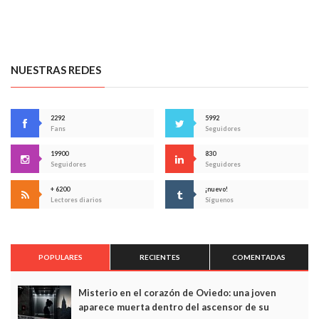
NUESTRAS REDES
2292
5992
Fans
Seguidores
19900
830
Seguidores
Seguidores
+ 6200
¡nuevo!
Lectores diarios
Síguenos
POPULARES
RECIENTES
COMENTADAS
Misterio en el corazón de Oviedo: una joven
aparece muerta dentro del ascensor de su