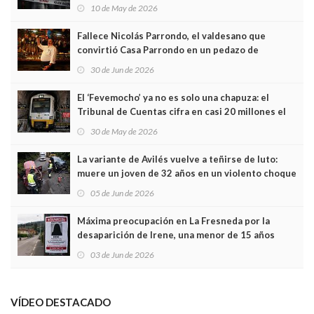
edificio y las cámaras captan sus últimos minutos
10 de May de 2026
Fallece Nicolás Parrondo, el valdesano que
convirtió Casa Parrondo en un pedazo de
Asturias en Madrid
30 de Jun de 2026
El ‘Fevemocho’ ya no es solo una chapuza: el
Tribunal de Cuentas cifra en casi 20 millones el
sobrecoste de los trenes que no cabían por los
30 de May de 2026
túneles
La variante de Avilés vuelve a teñirse de luto:
muere un joven de 32 años en un violento choque
frontal
05 de Jun de 2026
Máxima preocupación en La Fresneda por la
desaparición de Irene, una menor de 15 años
03 de Jun de 2026
VÍDEO DESTACADO