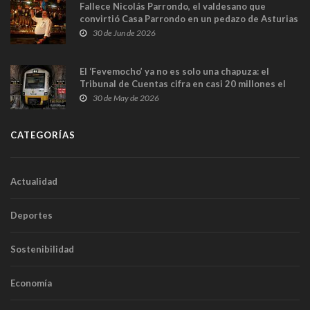
Fallece Nicolás Parrondo, el valdesano que
convirtió Casa Parrondo en un pedazo de Asturias
en Madrid
30 de Jun de 2026
El ‘Fevemocho’ ya no es solo una chapuza: el
Tribunal de Cuentas cifra en casi 20 millones el
sobrecoste de los trenes que no cabían por los
30 de May de 2026
túneles
CATEGORÍAS
Actualidad
Deportes
Sostenibilidad
Economía