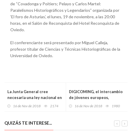
de “Covadonga y Poitiers; Pelayo y Carlos Martel:
Paralelismos Historiográficos y Legendarios” organizada por
‘El foro de Asturias’, el lunes, 19 de noviembre, a las 20:00
horas, en el Salón de Reconquista del Hotel Reconquista de
Oviedo.
El conferenciante será presentado por Miguel Calleja,
profesor titular de Ciencias y Técnicas Historiográficas de la
Universidad de Oviedo.
La Junta General cree
DIGICOMING, el intercambio
necesaria una ley nacional en
de jóvenes europeos,
materia de servicios de
continúa en Gijón
16 de Nov de 2018
2174
16 de Nov de 2018
1980
emergencia
QUIZÁS TE INTERESE...