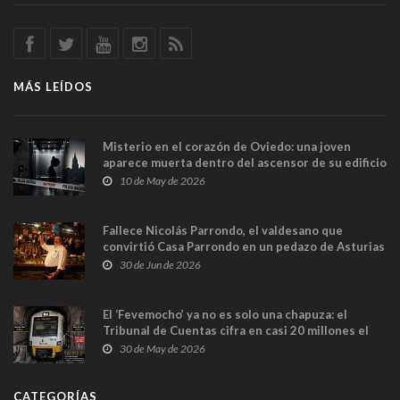
MÁS LEÍDOS
Misterio en el corazón de Oviedo: una joven
aparece muerta dentro del ascensor de su edificio
y las cámaras captan sus últimos minutos
10 de May de 2026
Fallece Nicolás Parrondo, el valdesano que
convirtió Casa Parrondo en un pedazo de Asturias
en Madrid
30 de Jun de 2026
El ‘Fevemocho’ ya no es solo una chapuza: el
Tribunal de Cuentas cifra en casi 20 millones el
sobrecoste de los trenes que no cabían por los
30 de May de 2026
túneles
CATEGORÍAS