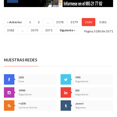
«
Anterior
1
2
...
3178
3179
3180
3181
3182
...
3370
3371
Siguiente
»
Página 3180 de 3371
NUESTRAS REDES
2292
5992
Fans
Seguidores
19900
830
Seguidores
Seguidores
+ 6200
¡nuevo!
Lectores diarios
Síguenos