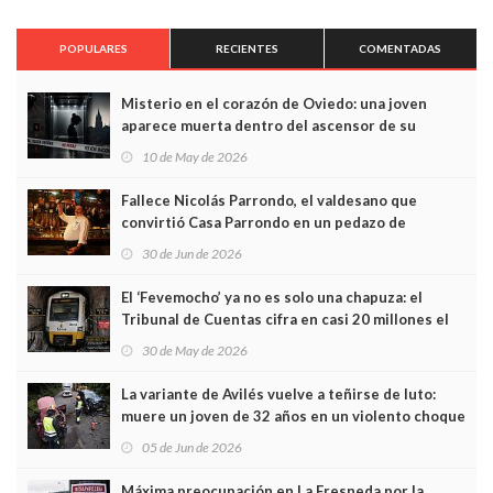
POPULARES
RECIENTES
COMENTADAS
Misterio en el corazón de Oviedo: una joven
aparece muerta dentro del ascensor de su
edificio y las cámaras captan sus últimos minutos
10 de May de 2026
Fallece Nicolás Parrondo, el valdesano que
convirtió Casa Parrondo en un pedazo de
Asturias en Madrid
30 de Jun de 2026
El ‘Fevemocho’ ya no es solo una chapuza: el
Tribunal de Cuentas cifra en casi 20 millones el
sobrecoste de los trenes que no cabían por los
30 de May de 2026
túneles
La variante de Avilés vuelve a teñirse de luto:
muere un joven de 32 años en un violento choque
frontal
05 de Jun de 2026
Máxima preocupación en La Fresneda por la