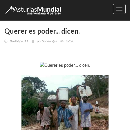
Naveg
Querer es poder... dicen.
06/06/2011
por
Solidari@s
3628