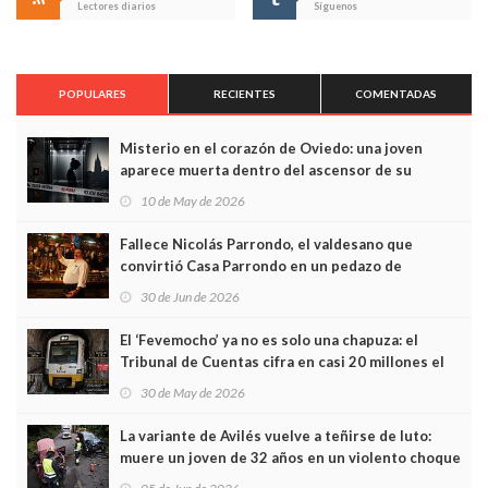
Lectores diarios
Síguenos
POPULARES
RECIENTES
COMENTADAS
Misterio en el corazón de Oviedo: una joven
aparece muerta dentro del ascensor de su
edificio y las cámaras captan sus últimos minutos
10 de May de 2026
Fallece Nicolás Parrondo, el valdesano que
convirtió Casa Parrondo en un pedazo de
Asturias en Madrid
30 de Jun de 2026
El ‘Fevemocho’ ya no es solo una chapuza: el
Tribunal de Cuentas cifra en casi 20 millones el
sobrecoste de los trenes que no cabían por los
30 de May de 2026
túneles
La variante de Avilés vuelve a teñirse de luto:
muere un joven de 32 años en un violento choque
frontal