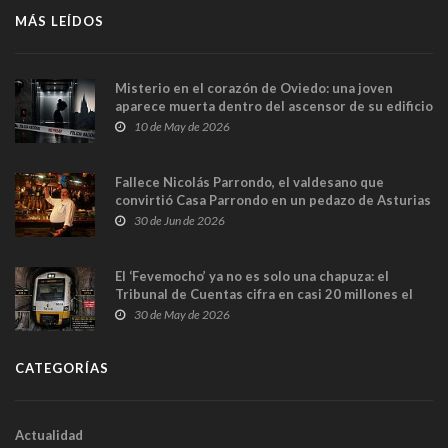
MÁS LEÍDOS
Misterio en el corazón de Oviedo: una joven
aparece muerta dentro del ascensor de su edificio
y las cámaras captan sus últimos minutos
10 de May de 2026
Fallece Nicolás Parrondo, el valdesano que
convirtió Casa Parrondo en un pedazo de Asturias
en Madrid
30 de Jun de 2026
El ‘Fevemocho’ ya no es solo una chapuza: el
Tribunal de Cuentas cifra en casi 20 millones el
sobrecoste de los trenes que no cabían por los
30 de May de 2026
túneles
CATEGORÍAS
Actualidad