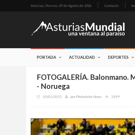
Asturias,
Viernes, 07 de Agosto de 2026
Contacto
Av
PORTADA
ACTUALIDAD
DEPORTES
FOTOGALERÍA. Balonmano. Me
- Noruega
10/01/2015
por
PhotoAstur News
2499