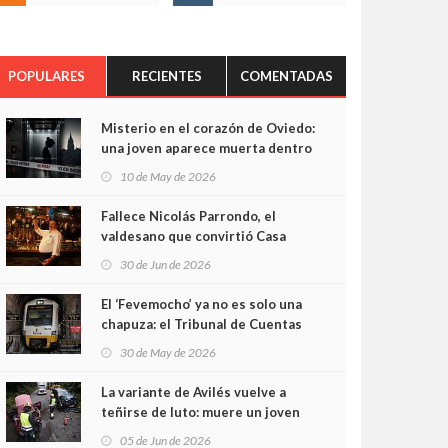
POPULARES
RECIENTES
COMENTADAS
Misterio en el corazón de Oviedo:
una joven aparece muerta dentro
del ascensor de su edificio y las
10 de May de 2026
cámaras captan sus últimos
minutos
Fallece Nicolás Parrondo, el
valdesano que convirtió Casa
Parrondo en un pedazo de
30 de Jun de 2026
Asturias en Madrid
El ‘Fevemocho’ ya no es solo una
chapuza: el Tribunal de Cuentas
cifra en casi 20 millones el
30 de May de 2026
sobrecoste de los trenes que no
cabían por los túneles
La variante de Avilés vuelve a
teñirse de luto: muere un joven
de 32 años en un violento choque
05 de Jun de 2026