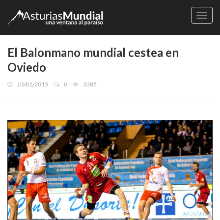
Naveg
El Balonmano mundial cestea en
Oviedo
10/01/2015
0
3385