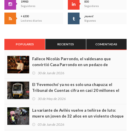
19900
830
Seguidores
Seguidores
+ 6200
¡nuevo!
Lectores diarios
Síguenos
POPULARES
RECIENTES
COMENTADAS
Fallece Nicolás Parrondo, el valdesano que
convirtió Casa Parrondo en un pedazo de
Asturias en Madrid
30 de Jun de 2026
El ‘Fevemocho’ ya no es solo una chapuza: el
Tribunal de Cuentas cifra en casi 20 millones el
sobrecoste de los trenes que no cabían por los
30 de May de 2026
túneles
La variante de Avilés vuelve a teñirse de luto:
muere un joven de 32 años en un violento choque
frontal
05 de Jun de 2026