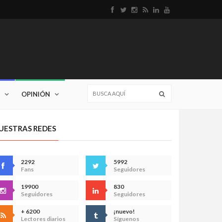
OPINIÓN
UESTRAS REDES
2292
5992
Fans
Seguidores
19900
830
Seguidores
Seguidores
+ 6200
¡nuevo!
Lectores diarios
Síguenos