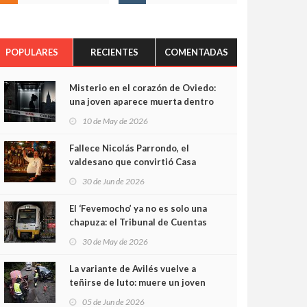
POPULARES
RECIENTES
COMENTADAS
Misterio en el corazón de Oviedo:
una joven aparece muerta dentro
del ascensor de su edificio y las
10 de May de 2026
cámaras captan sus últimos
minutos
Fallece Nicolás Parrondo, el
valdesano que convirtió Casa
Parrondo en un pedazo de
30 de Jun de 2026
Asturias en Madrid
El ‘Fevemocho’ ya no es solo una
chapuza: el Tribunal de Cuentas
cifra en casi 20 millones el
30 de May de 2026
sobrecoste de los trenes que no
cabían por los túneles
La variante de Avilés vuelve a
teñirse de luto: muere un joven
de 32 años en un violento choque
05 de Jun de 2026