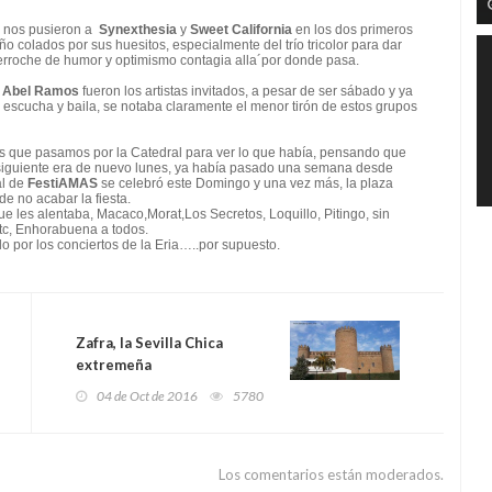
r nos pusieron a
Synexthesia
y
Sweet California
en los dos primeros
ño colados por sus huesitos, especialmente del trío tricolor para dar
rroche de humor y optimismo contagia alla´por donde pasa.
 Abel Ramos
fueron los artistas invitados, a pesar de ser sábado y ya
 escucha y baila, se notaba claramente el menor tirón de estos grupos
s que pasamos por la Catedral para ver lo que había, pensando que
 siguiente era de nuevo lunes, ya había pasado una semana desde
al de
FestiAMAS
se celebró este Domingo y una vez más, la plaza
e no acabar la fiesta.
 les alentaba, Macaco,Morat,Los Secretos, Loquillo, Pitingo, sin
etc, Enhorabuena a todos.
por los conciertos de la Eria…..por supuesto.
Zafra, la Sevilla Chica
extremeña
04 de Oct de 2016
5780
Los comentarios están moderados.