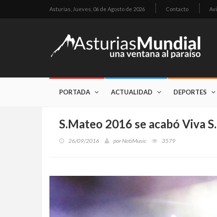
Asturias,
Jueves, 06 de Agosto de 2026
Contacto
Avi
PORTADA
ACTUALIDAD
DEPORTES
S.Mateo 2016 se acabó Viva 
26/09/2016
por
NotiMusic
3579