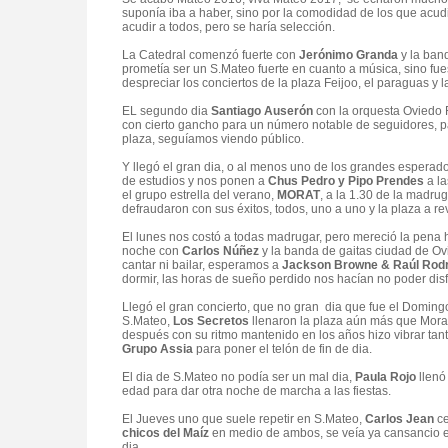
suponía iba a haber, sino por la comodidad de los que acud
acudir a todos, pero se haría selección.
La Catedral comenzó fuerte con
Jerónimo Granda
y la ban
prometía ser un S.Mateo fuerte en cuanto a música, sino fu
despreciar los conciertos de la plaza Feijoo, el paraguas y
EL segundo dia
Santiago Auserón
con la orquesta Oviedo 
con cierto gancho para un número notable de seguidores, par
plaza, seguíamos viendo público.
Y llegó el gran dia, o al menos uno de los grandes esperad
de estudios y nos ponen a
Chus Pedro y Pipo Prendes
a la
el grupo estrella del verano,
MORAT
, a la 1.30 de la madr
defraudaron con sus éxitos, todos, uno a uno y la plaza a r
El lunes nos costó a todas madrugar, pero mereció la pena ha
noche con
Carlos Núñez
y la banda de gaitas ciudad de Ovi
cantar ni bailar, esperamos a
Jackson Browne & Raúl Rod
dormir, las horas de sueño perdido nos hacían no poder dis
Llegó el gran concierto, que no gran dia que fue el Domingo, 
S.Mateo,
Los Secretos
llenaron la plaza aún más que Morat,
después con su ritmo mantenido en los años hizo vibrar tan
Grupo Assia
para poner el telón de fin de dia.
El dia de S.Mateo no podía ser un mal dia,
Paula Rojo
llenó
edad para dar otra noche de marcha a las fiestas.
El Jueves uno que suele repetir en S.Mateo,
Carlos Jean
ce
chicos del Maíz
en medio de ambos, se veía ya cansancio en
dia.