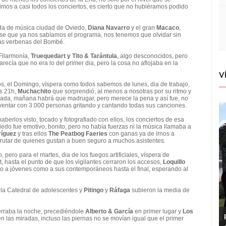
imos a casi todos los conciertos, es cierto que no hubiéramos podido
da de música ciudad de Oviedo,
Diana Navarro
y el gran
Macaco
,
ese que ya nos sabíamos el programa, nos tenemos que olvidar sin
 las verbenas del Bombé.
Filarmonía,
Truequedart y Tito & Tarántula
, algo desconocidos, pero
ecía que no era lo del primer dia, pero la cosa no aflojaba en la
V
os, el Domingo, víspera como todos sabemos de lunes, dia de trabajo,
s 21h,
Muchachito
que sorprendió, al menos a nosotras por su ritmo y
ugada, mañana habrá que madrugar, pero merece la pena y así fue, no
eventar con 3.000 personas gritando y cantando todas sus canciones.
berlos visto, tocado y fotografiado con ellos, los conciertos de esa
edo fue emotivo, bonito, pero no había fuerzas ni la música llamaba a
ríguez
y tras ellos
The Peatbog Faeries
con ganas ya de irnos a
frutar de quienes gustan a buen seguro a muchos asistentes.
pero para el martes, dia de los fuegos artificiales, víspera de
 hasta el punto de que los vigilantes cerraron los accesos,
Loquillo
to a jóvenes como a sus contemporáneos hasta el final, esperando al
 la Catedral de adolescentes y
Pitingo
y
Ráfaga
subieron la media de
rraba la noche, precediéndole
Alberto & García
en primer lugar y
Los
 las miradas, incluso las piernas no se movían igual que el primer