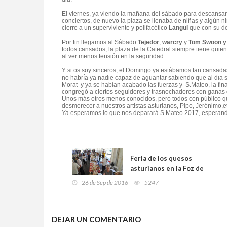
El viernes, ya viendo la mañana del sábado para descansa
conciertos, de nuevo la plaza se llenaba de niñas y algún ni
cierre a un superviviente y polifacético
Langui
que con su de
Por fin llegamos al Sábado
Tejedor
,
warcry
y
Tom Swoon y
todos cansados, la plaza de la Catedral siempre tiene quien
al ver menos tensión en la seguridad.
Y si os soy sinceros, el Domingo ya estábamos tan cansada
no habría ya nadie capaz de aguantar sabiendo que al dia
Morat y ya se habían acabado las fuerzas y S.Mateo, la fin
congregó a ciertos seguidores y trasnochadores con ganas d
Unos más otros menos conocidos, pero todos con público que
desmerecer a nuestros artistas asturianos, Pipo, Jerónimo,
Ya esperamos lo que nos deparará S.Mateo 2017, esperando 
Feria de los quesos
asturianos en la Foz de
Morcín. XXVIII edición.
26 de Sep de 2016
5247
DEJAR UN COMENTARIO