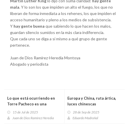
Martin Luther King
lo dijo con suma claridad:
hay gente
mala
. Y lo son los que impiden un alto el fuego, los que no
liberan de forma inmediata a los rehenes, los que impiden el
acceso humanitario y pleno a los medios de subsistencia.
Y
hay gente buena
que sabiendo lo que hacen los malos,
guardan silencio sumidos en la más clara indiferencia.
Que cada uno se diga a sí mismo a qué grupo de gente
pertenece.
Juan de Dios Ramírez-Heredia Montoya
Abogado y periodista
Lo que está ocurriendo en
Europa y China, ruta ártica,
Torre Pacheco es una
luces chinescas
vergüenza
15 de Jul de 2025
28 de Sep de 2025
Juan de Dios Ramírez Heredia
Eduardo Madroñal