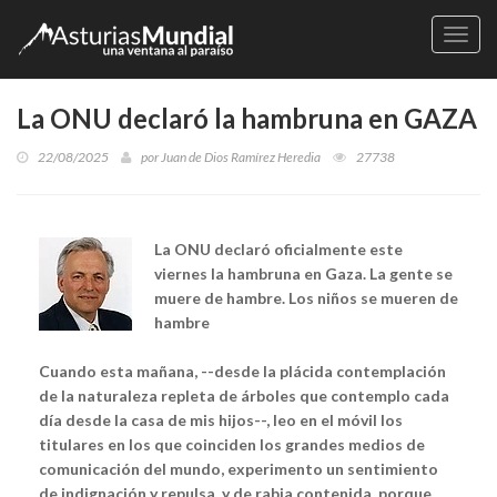
Naveg
La ONU declaró la hambruna en GAZA
22/08/2025
por
Juan de Dios Ramírez Heredia
27738
La ONU declaró oficialmente este
viernes la hambruna en Gaza. La gente se
muere de hambre. Los niños se mueren de
hambre
Cuando esta mañana, --desde la plácida contemplación
de la naturaleza repleta de árboles que contemplo cada
día desde la casa de mis hijos--, leo en el móvil los
titulares en los que coinciden los grandes medios de
comunicación del mundo, experimento un sentimiento
de indignación y repulsa, y de rabia contenida, porque