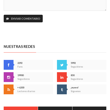
ENVIAR COMENTARIO
NUESTRAS REDES
2292
5992
Fans
Seguidores
19900
830
Seguidores
Seguidores
+ 6200
¡nuevo!
Lectores diarios
Síguenos