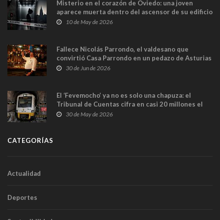
Misterio en el corazón de Oviedo: una joven
aparece muerta dentro del ascensor de su edificio
y las cámaras captan sus últimos minutos
10 de May de 2026
Fallece Nicolás Parrondo, el valdesano que
convirtió Casa Parrondo en un pedazo de Asturias
en Madrid
30 de Jun de 2026
El ‘Fevemocho’ ya no es solo una chapuza: el
Tribunal de Cuentas cifra en casi 20 millones el
sobrecoste de los trenes que no cabían por los
30 de May de 2026
túneles
CATEGORÍAS
Actualidad
Deportes