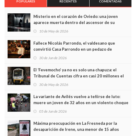
POPULARES
RECIENTES
COMENTADAS
Misterio en el corazón de Oviedo: una joven
aparece muerta dentro del ascensor de su
edificio y las cámaras captan sus últimos minutos
10 de May de 2026
Fallece Nicolás Parrondo, el valdesano que
convirtió Casa Parrondo en un pedazo de
Asturias en Madrid
30 de Jun de 2026
El ‘Fevemocho’ ya no es solo una chapuza: el
Tribunal de Cuentas cifra en casi 20 millones el
sobrecoste de los trenes que no cabían por los
30 de May de 2026
túneles
La variante de Avilés vuelve a teñirse de luto:
muere un joven de 32 años en un violento choque
frontal
05 de Jun de 2026
Máxima preocupación en La Fresneda por la
desaparición de Irene, una menor de 15 años