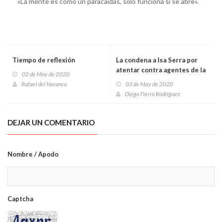
«La mente es como un paracaídas, solo funciona si se abre».
Tiempo de reflexión
La condena a Isa Serra por
atentar contra agentes de la
02 de May de 2020
autoridad en un desahucio
Rafael del Naranco
03 de May de 2020
Diego Fierro Rodríguez
DEJAR UN COMENTARIO
Nombre / Apodo
Captcha