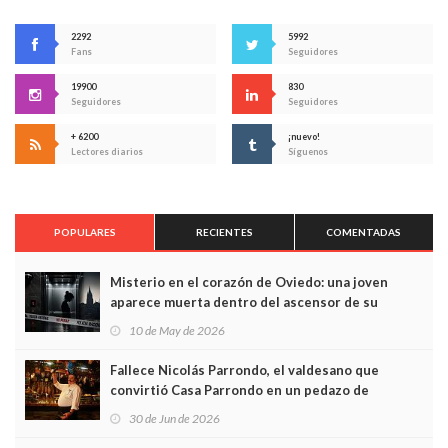
2292
5992
Fans
Seguidores
19900
830
Seguidores
Seguidores
+ 6200
¡nuevo!
Lectores diarios
Síguenos
POPULARES
RECIENTES
COMENTADAS
Misterio en el corazón de Oviedo: una joven
aparece muerta dentro del ascensor de su
edificio y las cámaras captan sus últimos minutos
10 de May de 2026
Fallece Nicolás Parrondo, el valdesano que
convirtió Casa Parrondo en un pedazo de
Asturias en Madrid
30 de Jun de 2026