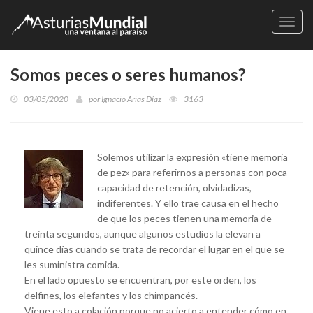
Naveg
Somos peces o seres humanos?
03/05/2020
por
Ignacio Arias Díaz
3163
Solemos utilizar la expresión «tiene memoria
de pez» para referirnos a personas con poca
capacidad de retención, olvidadizas,
indiferentes. Y ello trae causa en el hecho
de que los peces tienen una memoria de
treinta segundos, aunque algunos estudios la elevan a
quince días cuando se trata de recordar el lugar en el que se
les suministra comida.
En el lado opuesto se encuentran, por este orden, los
delfines, los elefantes y los chimpancés.
Viene esto a colación porque no acierto a entender cómo en