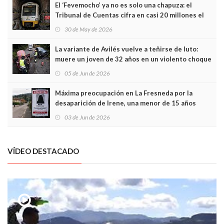
El ‘Fevemocho’ ya no es solo una chapuza: el
Tribunal de Cuentas cifra en casi 20 millones el
sobrecoste de los trenes que no cabían por los
30 de May de 2026
túneles
La variante de Avilés vuelve a teñirse de luto:
muere un joven de 32 años en un violento choque
frontal
05 de Jun de 2026
Máxima preocupación en La Fresneda por la
desaparición de Irene, una menor de 15 años
03 de Jun de 2026
VÍDEO DESTACADO