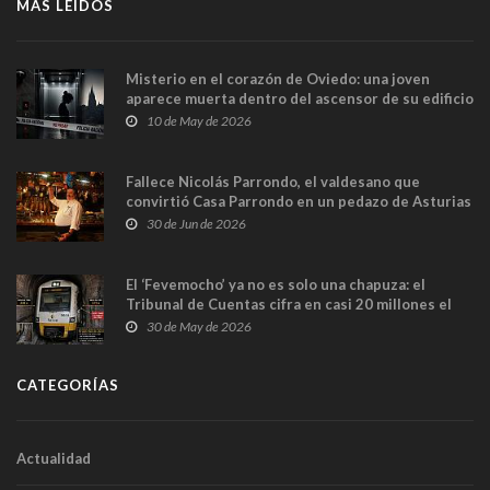
MÁS LEÍDOS
Misterio en el corazón de Oviedo: una joven
aparece muerta dentro del ascensor de su edificio
y las cámaras captan sus últimos minutos
10 de May de 2026
Fallece Nicolás Parrondo, el valdesano que
convirtió Casa Parrondo en un pedazo de Asturias
en Madrid
30 de Jun de 2026
El ‘Fevemocho’ ya no es solo una chapuza: el
Tribunal de Cuentas cifra en casi 20 millones el
sobrecoste de los trenes que no cabían por los
30 de May de 2026
túneles
CATEGORÍAS
Actualidad