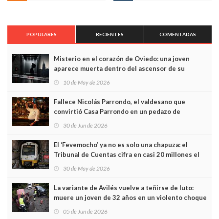
POPULARES
RECIENTES
COMENTADAS
Misterio en el corazón de Oviedo: una joven
aparece muerta dentro del ascensor de su
edificio y las cámaras captan sus últimos minutos
10 de May de 2026
Fallece Nicolás Parrondo, el valdesano que
convirtió Casa Parrondo en un pedazo de
Asturias en Madrid
30 de Jun de 2026
El ‘Fevemocho’ ya no es solo una chapuza: el
Tribunal de Cuentas cifra en casi 20 millones el
sobrecoste de los trenes que no cabían por los
30 de May de 2026
túneles
La variante de Avilés vuelve a teñirse de luto:
muere un joven de 32 años en un violento choque
frontal
05 de Jun de 2026