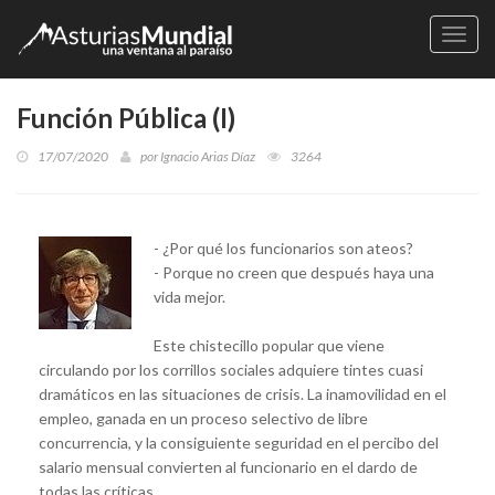
Naveg
Función Pública (I)
17/07/2020
por
Ignacio Arias Díaz
3264
- ¿Por qué los funcionarios son ateos?
- Porque no creen que después haya una
vida mejor.
Este chistecillo popular que viene
circulando por los corrillos sociales adquiere tintes cuasi
dramáticos en las situaciones de crisis. La inamovilidad en el
empleo, ganada en un proceso selectivo de libre
concurrencia, y la consiguiente seguridad en el percibo del
salario mensual convierten al funcionario en el dardo de
todas las críticas.