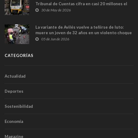
Tribunal de Cuentas cifra en casi 20 millones el
sobrecoste de los trenes que no cabían por los
30 de May de 2026
túneles
La variante de Avilés vuelve a teñirse de luto:
muere un joven de 32 años en un violento choque
frontal
05 de Jun de 2026
CATEGORÍAS
Actualidad
Deportes
Sostenibilidad
Economía
Magazine