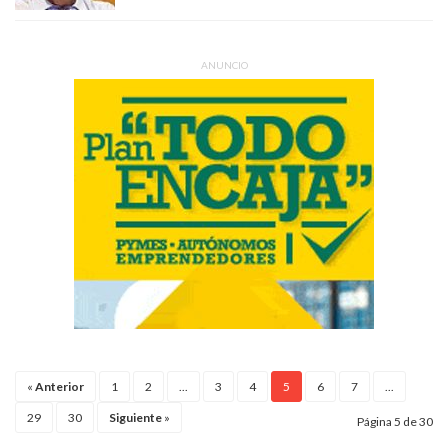
ANUNCIO
«
Anterior
1
2
...
3
4
5
6
7
...
29
30
Siguiente
»
Página 5 de 30