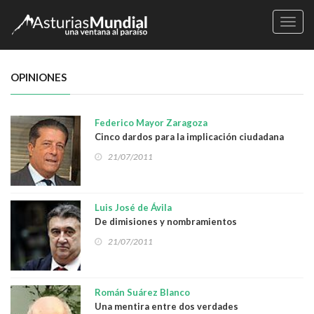
Naveg
OPINIONES
Federico Mayor Zaragoza
Cinco dardos para la implicación ciudadana
21/07/2011
Luis José de Ávila
De dimisiones y nombramientos
21/07/2011
Román Suárez Blanco
Una mentira entre dos verdades