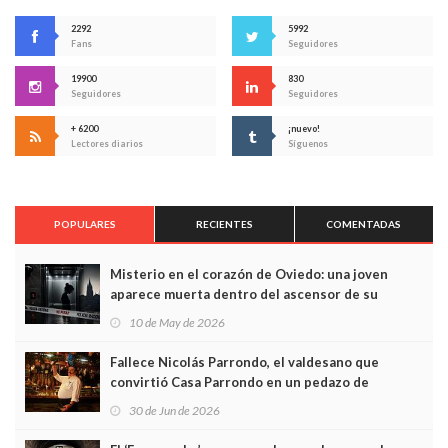
2292
5992
Fans
Seguidores
19900
830
Seguidores
Seguidores
+ 6200
¡nuevo!
Lectores diarios
Síguenos
POPULARES
RECIENTES
COMENTADAS
Misterio en el corazón de Oviedo: una joven
aparece muerta dentro del ascensor de su
edificio y las cámaras captan sus últimos minutos
10 de May de 2026
Fallece Nicolás Parrondo, el valdesano que
convirtió Casa Parrondo en un pedazo de
Asturias en Madrid
30 de Jun de 2026