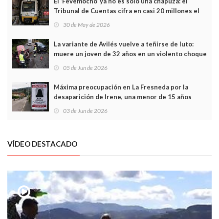
El ‘Fevemocho’ ya no es solo una chapuza: el
Tribunal de Cuentas cifra en casi 20 millones el
sobrecoste de los trenes que no cabían por los
30 de May de 2026
túneles
La variante de Avilés vuelve a teñirse de luto:
muere un joven de 32 años en un violento choque
frontal
05 de Jun de 2026
Máxima preocupación en La Fresneda por la
desaparición de Irene, una menor de 15 años
03 de Jun de 2026
VÍDEO DESTACADO