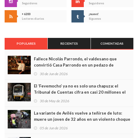
Seguidores
Seguidores
+ 6200
¡nuevo!
Lectores diarios
Síguenos
POPULARES
RECIENTES
COMENTADAS
Fallece Nicolás Parrondo, el valdesano que
convirtió Casa Parrondo en un pedazo de
Asturias en Madrid
30 de Jun de 2026
El ‘Fevemocho’ ya no es solo una chapuza: el
Tribunal de Cuentas cifra en casi 20 millones el
sobrecoste de los trenes que no cabían por los
30 de May de 2026
túneles
La variante de Avilés vuelve a teñirse de luto:
muere un joven de 32 años en un violento choque
frontal
05 de Jun de 2026