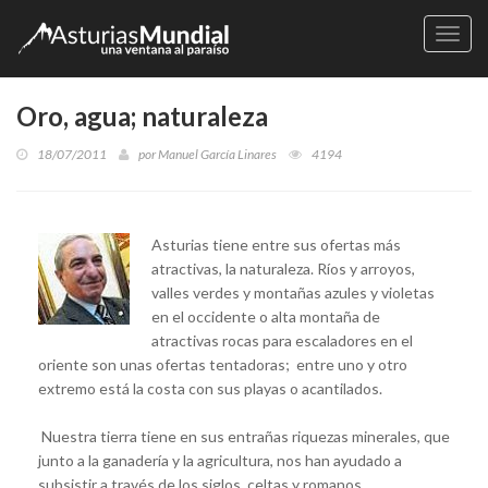
Naveg
Oro, agua; naturaleza
18/07/2011
por
Manuel García Linares
4194
Asturias tiene entre sus ofertas más
atractivas, la naturaleza. Ríos y arroyos,
valles verdes y montañas azules y violetas
en el occidente o alta montaña de
atractivas rocas para escaladores en el
oriente son unas ofertas tentadoras; entre uno y otro
extremo está la costa con sus playas o acantilados.
Nuestra tierra tiene en sus entrañas riquezas minerales, que
junto a la ganadería y la agricultura, nos han ayudado a
subsistir a través de los siglos, celtas y romanos