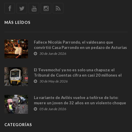
MÁS LEÍDOS
Fallece Nicolás Parrondo, el valdesano que
convirtió Casa Parrondo en un pedazo de Asturias
en Madrid
30 de Jun de 2026
El ‘Fevemocho’ ya no es solo una chapuza: el
Tribunal de Cuentas cifra en casi 20 millones el
sobrecoste de los trenes que no cabían por los
30 de May de 2026
túneles
La variante de Avilés vuelve a teñirse de luto:
muere un joven de 32 años en un violento choque
frontal
05 de Jun de 2026
CATEGORÍAS