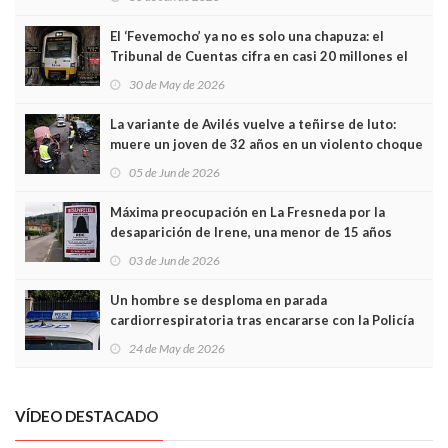
El ‘Fevemocho’ ya no es solo una chapuza: el
Tribunal de Cuentas cifra en casi 20 millones el
sobrecoste de los trenes que no cabían por los
30 de May de 2026
túneles
La variante de Avilés vuelve a teñirse de luto:
muere un joven de 32 años en un violento choque
frontal
05 de Jun de 2026
Máxima preocupación en La Fresneda por la
desaparición de Irene, una menor de 15 años
03 de Jun de 2026
Un hombre se desploma en parada
cardiorrespiratoria tras encararse con la Policía
Local en Luanco
24 de May de 2026
VÍDEO DESTACADO