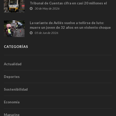
Tribunal de Cuentas cifra en casi 20 millones el
sobrecoste de los trenes que no cabían por los
30 de May de 2026
túneles
La variante de Avilés vuelve a teñirse de luto:
muere un joven de 32 años en un violento choque
frontal
05 de Jun de 2026
CATEGORÍAS
Actualidad
Deportes
Sostenibilidad
Economía
Magazine