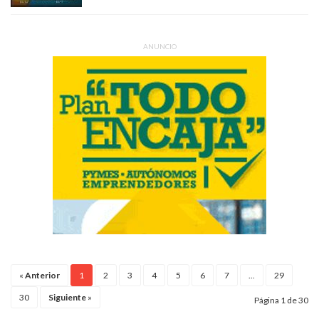
ANUNCIO
«
Anterior
1
2
3
4
5
6
7
...
29
30
Siguiente
»
Página 1 de 30