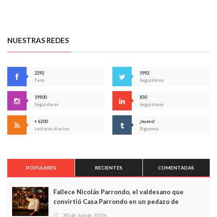
NUESTRAS REDES
2292
5992
Fans
Seguidores
19900
830
Seguidores
Seguidores
+ 6200
¡nuevo!
Lectores diarios
Síguenos
POPULARES
RECIENTES
COMENTADAS
Fallece Nicolás Parrondo, el valdesano que
convirtió Casa Parrondo en un pedazo de
Asturias en Madrid
30 de Jun de 2026