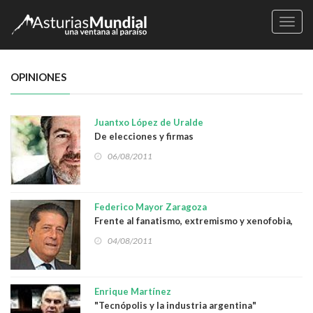
Naveg
OPINIONES
Juantxo López de Uralde
De elecciones y firmas
06/08/2011
Federico Mayor Zaragoza
Frente al fanatismo, extremismo y xenofobia,
más y mejor democracia
04/08/2011
Enrique Martínez
"Tecnópolis y la industria argentina"