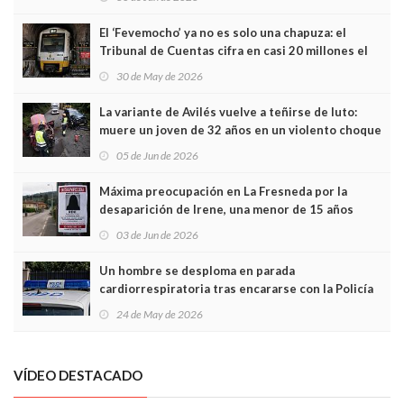
El ‘Fevemocho’ ya no es solo una chapuza: el
Tribunal de Cuentas cifra en casi 20 millones el
sobrecoste de los trenes que no cabían por los
30 de May de 2026
túneles
La variante de Avilés vuelve a teñirse de luto:
muere un joven de 32 años en un violento choque
frontal
05 de Jun de 2026
Máxima preocupación en La Fresneda por la
desaparición de Irene, una menor de 15 años
03 de Jun de 2026
Un hombre se desploma en parada
cardiorrespiratoria tras encararse con la Policía
Local en Luanco
24 de May de 2026
VÍDEO DESTACADO