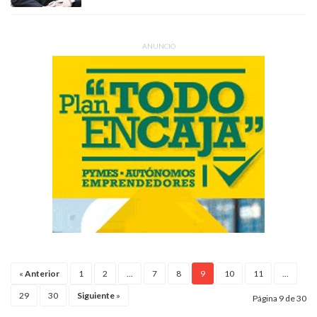
ANUNCIO
«
Anterior
1
2
...
7
8
9
10
11
...
29
30
Siguiente
»
Página 9 de 30