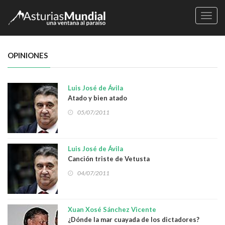
Naveg
OPINIONES
Luis José de Ávila
Atado y bien atado
05/07/2011
Luis José de Ávila
Canción triste de Vetusta
04/07/2011
Xuan Xosé Sánchez Vicente
¿Dónde la mar cuayada de los dictadores?