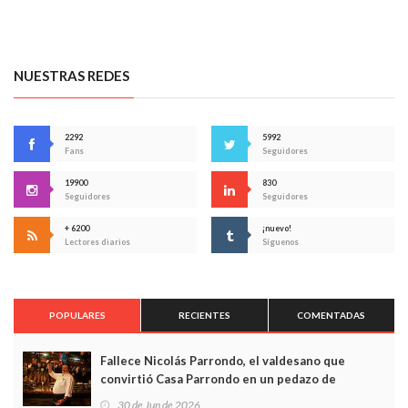
NUESTRAS REDES
2292
5992
Fans
Seguidores
19900
830
Seguidores
Seguidores
+ 6200
¡nuevo!
Lectores diarios
Síguenos
POPULARES
RECIENTES
COMENTADAS
Fallece Nicolás Parrondo, el valdesano que
convirtió Casa Parrondo en un pedazo de
Asturias en Madrid
30 de Jun de 2026