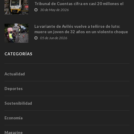
Tribunal de Cuentas cifra en casi 20 millones el
sobrecoste de los trenes que no cabían por los
30 de May de 2026
túneles
La variante de Avilés vuelve a teñirse de luto:
muere un joven de 32 años en un violento choque
frontal
05 de Jun de 2026
CATEGORÍAS
Actualidad
Deportes
Sostenibilidad
Economía
Magazine