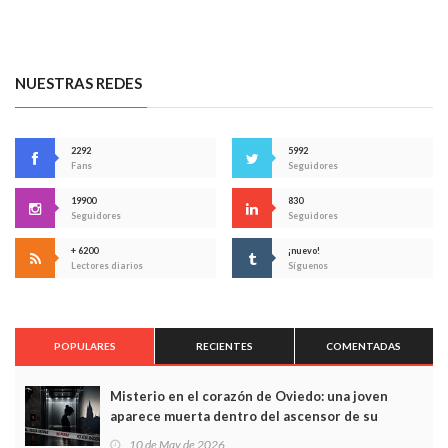
NUESTRAS REDES
2292
5992
Fans
Seguidores
19900
830
Seguidores
Seguidores
+ 6200
¡nuevo!
Lectores diarios
Síguenos
POPULARES
RECIENTES
COMENTADAS
Misterio en el corazón de Oviedo: una joven
aparece muerta dentro del ascensor de su
edificio y las cámaras captan sus últimos minutos
10 de May de 2026