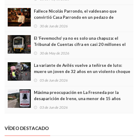
Fallece Nicolás Parrondo, el valdesano que
convirtió Casa Parrondo en un pedazo de
Asturias en Madrid
30 de Jun de 2026
El ‘Fevemocho’ ya no es solo una chapuza: el
Tribunal de Cuentas cifra en casi 20 millones el
sobrecoste de los trenes que no cabían por los
30 de May de 2026
túneles
La variante de Avilés vuelve a teñirse de luto:
muere un joven de 32 años en un violento choque
frontal
05 de Jun de 2026
Máxima preocupación en La Fresneda por la
desaparición de Irene, una menor de 15 años
03 de Jun de 2026
VÍDEO DESTACADO