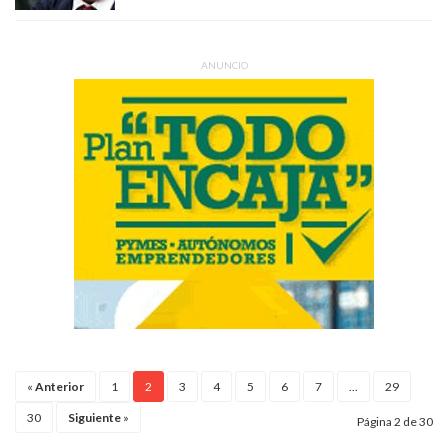
ANUNCIO
«
Anterior
1
2
3
4
5
6
7
...
29
30
Siguiente
»
Página 2 de 30