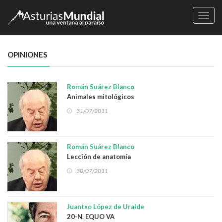
Naveg
OPINIONES
Román Suárez Blanco
Animales mitológicos
31/07/2011
Román Suárez Blanco
Lección de anatomía
30/07/2011
Juantxo López de Uralde
20-N. EQUO VA