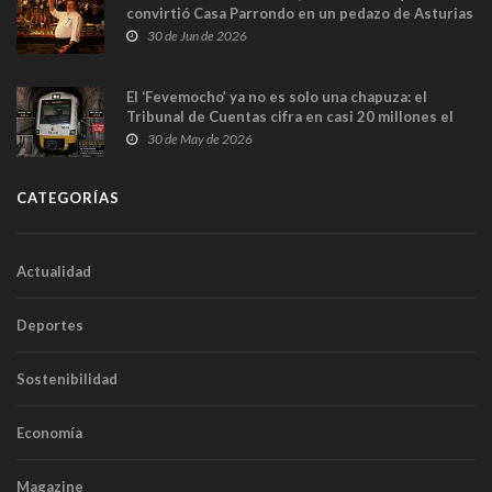
convirtió Casa Parrondo en un pedazo de Asturias
en Madrid
30 de Jun de 2026
El ‘Fevemocho’ ya no es solo una chapuza: el
Tribunal de Cuentas cifra en casi 20 millones el
sobrecoste de los trenes que no cabían por los
30 de May de 2026
túneles
CATEGORÍAS
Actualidad
Deportes
Sostenibilidad
Economía
Magazine