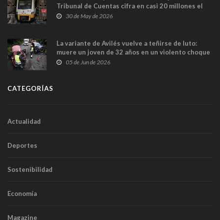
Tribunal de Cuentas cifra en casi 20 millones el
sobrecoste de los trenes que no cabían por los
30 de May de 2026
túneles
La variante de Avilés vuelve a teñirse de luto:
muere un joven de 32 años en un violento choque
frontal
05 de Jun de 2026
CATEGORÍAS
Actualidad
Deportes
Sostenibilidad
Economía
Magazine