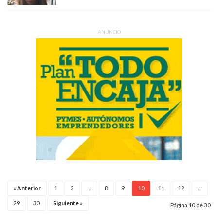
ANUNCIO
«
Anterior
1
2
...
8
9
10
11
12
...
29
30
Siguiente
»
Página 10 de 30