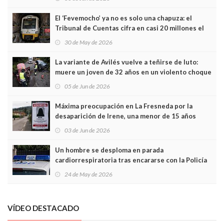
El ‘Fevemocho’ ya no es solo una chapuza: el
Tribunal de Cuentas cifra en casi 20 millones el
sobrecoste de los trenes que no cabían por los
30 de May de 2026
túneles
La variante de Avilés vuelve a teñirse de luto:
muere un joven de 32 años en un violento choque
frontal
05 de Jun de 2026
Máxima preocupación en La Fresneda por la
desaparición de Irene, una menor de 15 años
03 de Jun de 2026
Un hombre se desploma en parada
cardiorrespiratoria tras encararse con la Policía
Local en Luanco
24 de May de 2026
VÍDEO DESTACADO