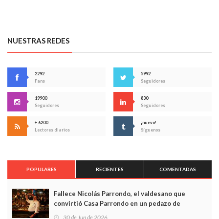
NUESTRAS REDES
2292
5992
Fans
Seguidores
19900
830
Seguidores
Seguidores
+ 6200
¡nuevo!
Lectores diarios
Síguenos
POPULARES
RECIENTES
COMENTADAS
Fallece Nicolás Parrondo, el valdesano que
convirtió Casa Parrondo en un pedazo de
Asturias en Madrid
30 de Jun de 2026