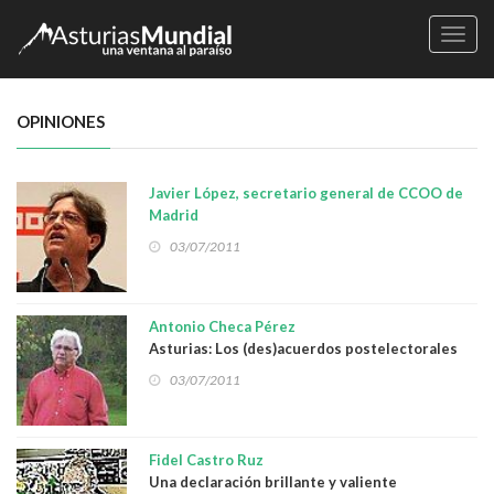
Naveg
OPINIONES
Javier López, secretario general de CCOO de
Madrid
Subvenciones a los sindicatos
03/07/2011
Antonio Checa Pérez
Asturias: Los (des)acuerdos postelectorales
03/07/2011
Fidel Castro Ruz
Una declaración brillante y valiente