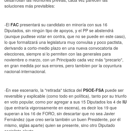
desarrollan las reuniones previas, cada vez parecen las
soluciones más previsibles:
-El
FAC
presentará su candidato en minoría con sus 16
Diputados, sin ningún tipo de apoyos, y el PP se abstendrá
(aunque pudiese votar en contra, que no se puede en este caso),
lo que formalizará una legislatura muy convulsa y poco pactista,
derivando a corto-medio plazo en una nueva convocatoria de
elecciones, siempre si lo permiten con las generales para
noviembre o marzo, con un Principado cada vez más "precario",
en gran medida por sus errores, pero tambíen por la coyuntura
nacional-internacional.
-En ese escenario, la "retirada" táctica del
PSOE-FSA
puede ser
reversible y explicable (como todo en política), tanto por su triunfo
en voto popular, como por agregar a sus 15 Diputados los 4 de
IU
(que entraría vigorosamente en escena), es decir los 19 que
superan a los 16 de FORO, sin descartar que no sea Javier
Fernández (que creo sería también un buen Presidente, por él
mismo, siglas aparte) quien se presente, sino otro Diputado