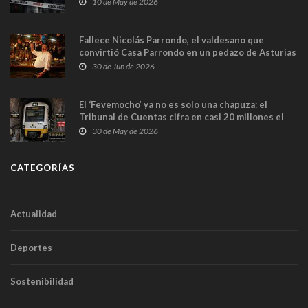
10 de May de 2026
Fallece Nicolás Parrondo, el valdesano que
convirtió Casa Parrondo en un pedazo de Asturias
en Madrid
30 de Jun de 2026
El ‘Fevemocho’ ya no es solo una chapuza: el
Tribunal de Cuentas cifra en casi 20 millones el
sobrecoste de los trenes que no cabían por los
30 de May de 2026
túneles
CATEGORÍAS
Actualidad
Deportes
Sostenibilidad