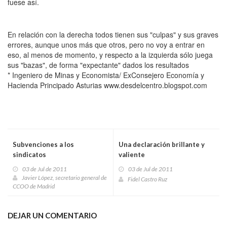
fuese así.
En relación con la derecha todos tienen sus "culpas" y sus graves
errores, aunque unos más que otros, pero no voy a entrar en
eso, al menos de momento, y respecto a la izquierda sólo juega
sus "bazas", de forma "expectante" dados los resultados
* Ingeniero de Minas y Economista/ ExConsejero Economía y
Hacienda Principado Asturias www.desdelcentro.blogspot.com
Subvenciones a los
Una declaración brillante y
sindicatos
valiente
03 de Jul de 2011
03 de Jul de 2011
Javier López, secretario general de
Fidel Castro Ruz
CCOO de Madrid
DEJAR UN COMENTARIO