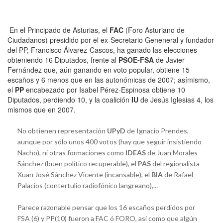
En el Principado de Asturias, el
FAC
(Foro Asturiano de
Ciudadanos) presidido por el ex-Secretario Geneneral y fundador
del PP, Francisco Álvarez-Cascos, ha ganado las elecciones
obteniendo 16 Diputados, frente al
PSOE-FSA
de Javier
Fernández que, aún ganando en voto popular, obtiene 15
escaños y 6 menos que en las autonómicas de 2007; asímismo,
el
PP
encabezado por Isabel Pérez-Espinosa obtiene 10
Diputados, perdiendo 10, y la coalición
IU
de Jesús Iglesias 4, los
mismos que en 2007.
No obtienen representación
UPyD
de Ignacio Prendes,
aunque por sólo unos 400 votos (hay que seguir insistiendo
Nacho), ni otras formaciones como
IDEAS
de Juan Morales
Sánchez (buen político recuperable), el
PAS
del regionalista
Xuan José Sánchez Vicente (incansable), el
BIA
de Rafael
Palacios (contertulio radiofónico langreano),...
Parece razonable pensar que los 16 escaños perdidos por
FSA (6) y PP(10) fueron a FAC ó FORO, así como que algún