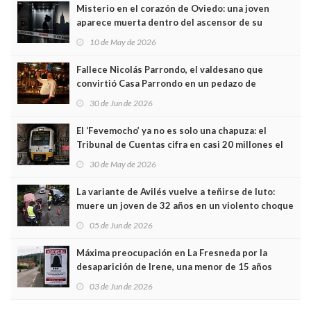
Misterio en el corazón de Oviedo: una joven
aparece muerta dentro del ascensor de su
edificio y las cámaras captan sus últimos minutos
10 de May de 2026
Fallece Nicolás Parrondo, el valdesano que
convirtió Casa Parrondo en un pedazo de
Asturias en Madrid
30 de Jun de 2026
El ‘Fevemocho’ ya no es solo una chapuza: el
Tribunal de Cuentas cifra en casi 20 millones el
sobrecoste de los trenes que no cabían por los
30 de May de 2026
túneles
La variante de Avilés vuelve a teñirse de luto:
muere un joven de 32 años en un violento choque
frontal
05 de Jun de 2026
Máxima preocupación en La Fresneda por la
desaparición de Irene, una menor de 15 años
03 de Jun de 2026