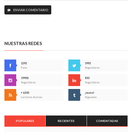
ENVIAR COMENTARIO
NUESTRAS REDES
2292
5992
Fans
Seguidores
19900
830
Seguidores
Seguidores
+ 6200
¡nuevo!
Lectores diarios
Síguenos
POPULARES
RECIENTES
COMENTADAS