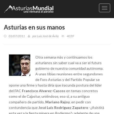
Naveg
Asturias en sus manos
03/07/2011
por
Luis José de Ávila
4039
Otra semana más y continuamos los
asturianos sin saber cual va a ser el futuro
gobierno de nuestra comunidad autónoma.
A unas tibias reuniones entre segundones
de Foro Asturias y del Partido Popular se
opone una firme y hasta diría que iracunda postura del líder
del FAC
Francisco Alvarez-Cascos
en temas concretos
como el de Cajastur, uniéndose, eso sí, a su antiguo
compañero de partido,
Mariano Rajoy
, en pedir con
contundencia que
José Luis Rodríguez Zapatero
-¿Asistirá
esta vez a la fiesta minera en Rodiezmo?- adelante de una