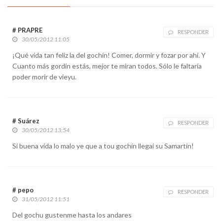
# PRAPRE
RESPONDER
30/05/2012 11:05
¡Qué vida tan feliz la del gochín! Comer, dormir y fozar por ahí. Y
Cuanto más gordín estás, mejor te miran todos. Sólo le faltaría
poder morir de vieyu.
# Suárez
RESPONDER
30/05/2012 13:54
Si buena vida lo malo ye que a tou gochín llegai su Samartín!
# pepo
RESPONDER
31/05/2012 11:51
Del gochu gustenme hasta los andares