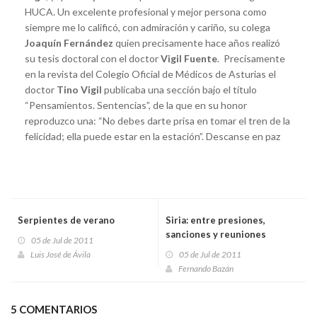
HUCA. Un excelente profesional y mejor persona como
siempre me lo calificó, con admiración y cariño, su colega
Joaquín Fernández
quien precisamente hace años realizó
su tesis doctoral con el doctor
Vigil Fuente
. Precisamente
en la revista del Colegio Oficial de Médicos de Asturias el
doctor
Tino Vigil
publicaba una sección bajo el título
“Pensamientos. Sentencias”, de la que en su honor
reproduzco una: “No debes darte prisa en tomar el tren de la
felicidad; ella puede estar en la estación”. Descanse en paz
Serpientes de verano
Siria: entre presiones,
sanciones y reuniones
05 de Jul de 2011
Luis José de Ávila
05 de Jul de 2011
Fernando Bazán
5 COMENTARIOS