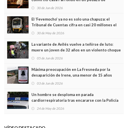
Asturias en Madrid
30 de Jun de 2026
El ‘Fevemocho’ ya no es solo una chapuza: el
Tribunal de Cuentas cifra en casi 20 millones el
sobrecoste de los trenes que no cabían por los
30 de May de 2026
túneles
La variante de Avilés vuelve a teñirse de luto:
muere un joven de 32 años en un violento choque
frontal
05 de Jun de 2026
Máxima preocupación en La Fresneda por la
desaparición de Irene, una menor de 15 años
03 de Jun de 2026
Un hombre se desploma en parada
cardiorrespiratoria tras encararse con la Policía
Local en Luanco
24 de May de 2026
VÍDEO DESTACADO