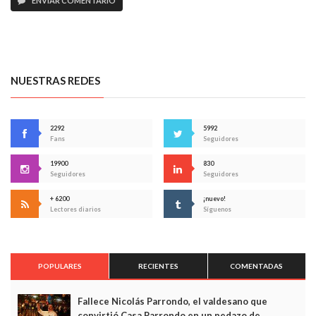
ENVIAR COMENTARIO
NUESTRAS REDES
2292
5992
Fans
Seguidores
19900
830
Seguidores
Seguidores
+ 6200
¡nuevo!
Lectores diarios
Síguenos
POPULARES
RECIENTES
COMENTADAS
Fallece Nicolás Parrondo, el valdesano que
convirtió Casa Parrondo en un pedazo de