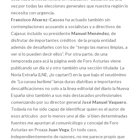
vez por todas las elecciones generales que nuestra región lo
necesita con urgencia.
Francisco Alvarez-Cascos
ha actuado también sin
contemplaciones acusando a socialistas y a directivos de
Cajasur, incluido su presidente
Manuel Menéndez
, de
disfrutar de importantes créditos de la propia entidad
además de desafiarles con los de “tengo las manos límpias, a
ver si lo pueden decir ellos”. Por otra parte, de una
temporada para acá la página web de Foro Asturias viene
publicando un día sí y otro también una sección titulada La
Noria Extraña (LNE, ¿lo captan?) en la que bajo el seudónimo
de
“La curuxa burllona”
lanza duras diatribas e importantes
descalificaciones no solo a la línea editorial del diario la Nueva
España sino también a sus más destacados profesionales
comenzando por su director general
José Manuel Vaquero
.
Todavía no he sido capaz de identificar quien es el autor de
esos artículos -por lo menos uno al día- si bien determinadas
fuentes me apuntan al comunicólogo y concejal de Foro
Asturias en Proaza
Juan Vega
. En todo caso,
independientemente de razones, no me parece propio que