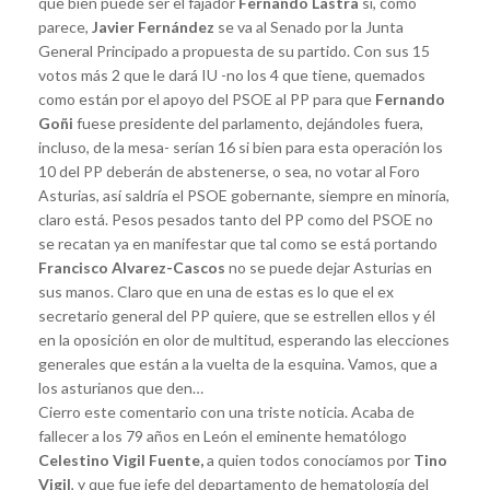
que bien puede ser el fajador
Fernando Lastra
si, como
parece,
Javier Fernández
se va al Senado por la Junta
General Principado a propuesta de su partido. Con sus 15
votos más 2 que le dará IU -no los 4 que tiene, quemados
como están por el apoyo del PSOE al PP para que
Fernando
Goñi
fuese presidente del parlamento, dejándoles fuera,
incluso, de la mesa- serían 16 si bien para esta operación los
10 del PP deberán de abstenerse, o sea, no votar al Foro
Asturias, así saldría el PSOE gobernante, siempre en minoría,
claro está. Pesos pesados tanto del PP como del PSOE no
se recatan ya en manifestar que tal como se está portando
Francisco Alvarez-Cascos
no se puede dejar Asturias en
sus manos. Claro que en una de estas es lo que el ex
secretario general del PP quiere, que se estrellen ellos y él
en la oposición en olor de multitud, esperando las elecciones
generales que están a la vuelta de la esquina. Vamos, que a
los asturianos que den…
Cierro este comentario con una triste noticia. Acaba de
fallecer a los 79 años en León el eminente hematólogo
Celestino Vigil Fuente,
a quien todos conocíamos por
Tino
Vigil
, y que fue jefe del departamento de hematología del