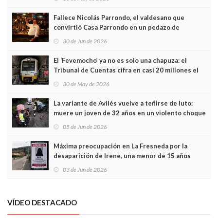
Fallece Nicolás Parrondo, el valdesano que
convirtió Casa Parrondo en un pedazo de
Asturias en Madrid
30 de Jun de 2026
El ‘Fevemocho’ ya no es solo una chapuza: el
Tribunal de Cuentas cifra en casi 20 millones el
sobrecoste de los trenes que no cabían por los
30 de May de 2026
túneles
La variante de Avilés vuelve a teñirse de luto:
muere un joven de 32 años en un violento choque
frontal
05 de Jun de 2026
Máxima preocupación en La Fresneda por la
desaparición de Irene, una menor de 15 años
03 de Jun de 2026
VÍDEO DESTACADO