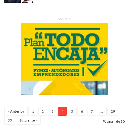
ANUNCIO
«
Anterior
1
2
3
4
5
6
7
...
29
30
Siguiente
»
Página 4 de 30