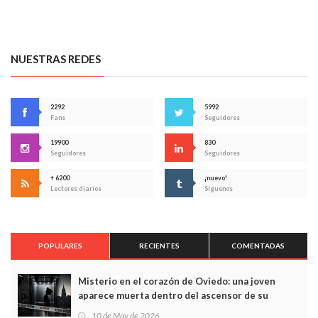
NUESTRAS REDES
2292
5992
Fans
Seguidores
19900
830
Seguidores
Seguidores
+ 6200
¡nuevo!
Lectores diarios
Síguenos
POPULARES
RECIENTES
COMENTADAS
Misterio en el corazón de Oviedo: una joven
aparece muerta dentro del ascensor de su
edificio y las cámaras captan sus últimos minutos
10 de May de 2026