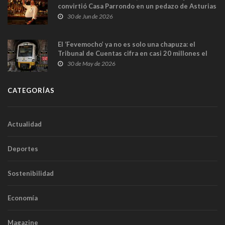
convirtió Casa Parrondo en un pedazo de Asturias
en Madrid
30 de Jun de 2026
El ‘Fevemocho’ ya no es solo una chapuza: el
Tribunal de Cuentas cifra en casi 20 millones el
sobrecoste de los trenes que no cabían por los
30 de May de 2026
túneles
CATEGORÍAS
Actualidad
Deportes
Sostenibilidad
Economía
Magazine