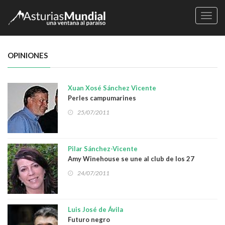
Naveg
OPINIONES
Xuan Xosé Sánchez Vicente
Perles campumarines
25/07/2011
Pilar Sánchez-Vicente
Amy Winehouse se une al club de los 27
24/07/2011
Luis José de Ávila
Futuro negro