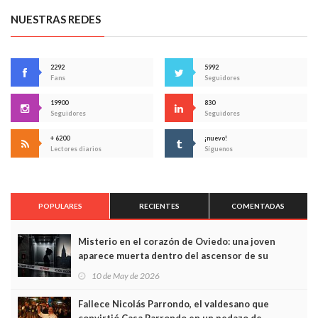
NUESTRAS REDES
2292
5992
Fans
Seguidores
19900
830
Seguidores
Seguidores
+ 6200
¡nuevo!
Lectores diarios
Síguenos
POPULARES
RECIENTES
COMENTADAS
Misterio en el corazón de Oviedo: una joven
aparece muerta dentro del ascensor de su
edificio y las cámaras captan sus últimos minutos
10 de May de 2026
Fallece Nicolás Parrondo, el valdesano que