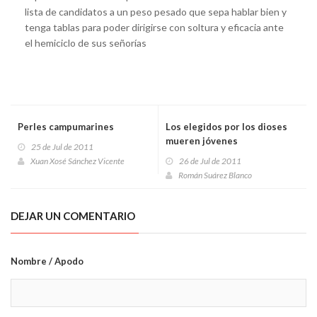
lista de candidatos a un peso pesado que sepa hablar bien y
tenga tablas para poder dirigirse con soltura y eficacia ante
el hemiciclo de sus señorías
Perles campumarines
Los elegidos por los dioses
mueren jóvenes
25 de Jul de 2011
Xuan Xosé Sánchez Vicente
26 de Jul de 2011
Román Suárez Blanco
DEJAR UN COMENTARIO
Nombre / Apodo