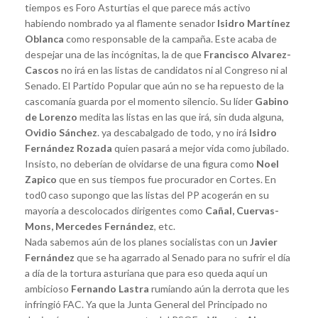
tiempos es Foro Asturtias el que parece más activo
habiendo nombrado ya al flamente senador
Isidro Martínez
Oblanca
como responsable de la campaña. Este acaba de
despejar una de las incógnitas, la de que
Francisco Alvarez-
Cascos
no irá en las listas de candidatos ni al Congreso ni al
Senado. El Partido Popular que aún no se ha repuesto de la
cascomanía guarda por el momento silencio. Su líder
Gabino
de Lorenzo
medita las listas en las que irá, sin duda alguna,
Ovidio Sánchez
. ya descabalgado de todo, y no irá
Isidro
Fernández Rozada
quien pasará a mejor vida como jubilado.
Insisto, no deberían de olvidarse de una figura como
Noel
Zapico
que en sus tiempos fue procurador en Cortes. En
tod0 caso supongo que las listas del PP acogerán en su
mayoría a descolocados dirigentes como
Cañal, Cuervas-
Mons, Mercedes Fernández
, etc.
Nada sabemos aún de los planes socialistas con un
Javier
Fernández
que se ha agarrado al Senado para no sufrir el día
a día de la tortura asturiana que para eso queda aquí un
ambicioso
Fernando Lastra
rumiando aún la derrota que les
infringió FAC. Ya que la Junta General del Principado no