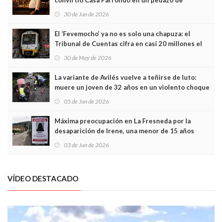
convirtió Casa Parrondo en un pedazo de
Asturias en Madrid
30 de Jun de 2026
El ‘Fevemocho’ ya no es solo una chapuza: el
Tribunal de Cuentas cifra en casi 20 millones el
sobrecoste de los trenes que no cabían por los
30 de May de 2026
túneles
La variante de Avilés vuelve a teñirse de luto:
muere un joven de 32 años en un violento choque
frontal
05 de Jun de 2026
Máxima preocupación en La Fresneda por la
desaparición de Irene, una menor de 15 años
03 de Jun de 2026
VÍDEO DESTACADO