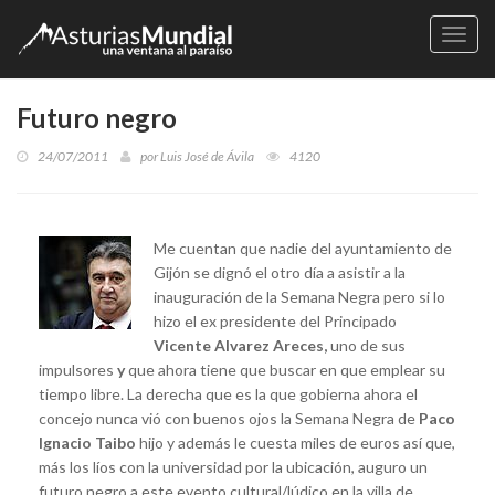
Naveg
Futuro negro
24/07/2011
por
Luis José de Ávila
4120
Me cuentan que nadie del ayuntamiento de
Gijón se dignó el otro día a asistir a la
inauguración de la Semana Negra pero si lo
hizo el ex presidente del Principado
Vicente Alvarez Areces,
uno de sus
impulsores
y
que ahora tiene que buscar en que emplear su
tiempo libre. La derecha que es la que gobierna ahora el
concejo nunca vió con buenos ojos la Semana Negra de
Paco
Ignacio Taibo
hijo y además le cuesta miles de euros así que,
más los líos con la universidad por la ubicación, auguro un
futuro negro a este evento cultural/lúdico en la villa de