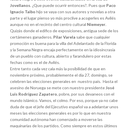
Jovellanos
. ¿Que puede ocurrir entonces?. Pues que
Paco
Ignacio Taibo
hijo se vaya con sus autores y novelas a otra
parte y el lugar pienso yo más proclive a acogerles es Avilés
aunque no en el recinto del centro cultural
Niemeyer
.
Quizás donde el edifico de exposiciones, antigua sede de los
certámenes ganaderos.
Pilar Varela
sabe que cualquier
promoción es buena para la villa del Adelantado de la Florida
y la Semana Negra encaja perfectamente en la idiosincrasia
de un pueblo con cultura, abierto y farandulero por estas
fechas como es el de Avilés.
Entre tanto cada vez cala más la posibilidad de que en
noviembre próximo, probablemente el día 27, domingo, se
celebren las elecciones generales en nuestro país. Hasta el
asesino de Noruega se mete con nuestro presidente
José
Luis Rodríguez Zapatero
, pobre, por sus devaneos con el
mundo islámico. Vamos, el colmo. Por eso, porque ya no cabe
duda de que el jefe del Ejecutivo español va a adelantar unos
meses las elecciones generales es por lo que en nuestra
comunidad autónoma han comenzado a moverse las
maquinarias de los partidos. Como siempre en estos últimos