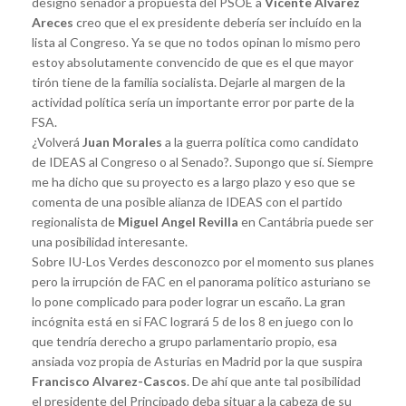
designó senador a propuesta del PSOE a
Vicente Alvarez
Areces
creo que el ex presidente debería ser incluído en la
lista al Congreso. Ya se que no todos opinan lo mismo pero
estoy absolutamente convencido de que es el que mayor
tirón tiene de la familia socialista. Dejarle al margen de la
actividad política sería un importante error por parte de la
FSA.
¿Volverá
Juan Morales
a la guerra política como candidato
de IDEAS al Congreso o al Senado?. Supongo que sí. Siempre
me ha dicho que su proyecto es a largo plazo y eso que se
comenta de una posible alianza de IDEAS con el partido
regionalista de
Miguel Angel Revilla
en Cantábria puede ser
una posibilidad interesante.
Sobre IU-Los Verdes desconozco por el momento sus planes
pero la irrupción de FAC en el panorama político asturiano se
lo pone complicado para poder lograr un escaño. La gran
incógnita está en si FAC logrará 5 de los 8 en juego con lo
que tendría derecho a grupo parlamentario propio, esa
ansiada voz propia de Asturias en Madrid por la que suspira
Francisco Alvarez-Cascos
. De ahí que ante tal posibilidad
el presidente del Principado deba situar a la cabeza de su