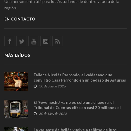
Una herramienta útil para los Asturianos de dentro y fuera de la
región.
EN CONTACTO
MÁS LEÍDOS
Fallece Nicolás Parrondo, el valdesano que
convirtió Casa Parrondo en un pedazo de Asturias
en Madrid
30 de Jun de 2026
El ‘Fevemocho’ ya no es solo una chapuza: el
Tribunal de Cuentas cifra en casi 20 millones el
sobrecoste de los trenes que no cabían por los
30 de May de 2026
túneles
La variante de Avilés vuelve a teñirse de luto: