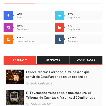
2292
5992
Fans
Seguidores
19900
830
Seguidores
Seguidores
+ 6200
¡nuevo!
Lectores diarios
Síguenos
POPULARES
RECIENTES
COMENTADAS
Fallece Nicolás Parrondo, el valdesano que
convirtió Casa Parrondo en un pedazo de
Asturias en Madrid
30 de Jun de 2026
El ‘Fevemocho’ ya no es solo una chapuza: el
Tribunal de Cuentas cifra en casi 20 millones el
sobrecoste de los trenes que no cabían por los
30 de May de 2026