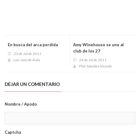
En busca del arca perdida
Amy Winehouse se une al
club de los 27
23 de Jul de 2011
Luis José de Ávila
24 de Jul de 2011
Pilar Sánchez-Vicente
DEJAR UN COMENTARIO
Nombre / Apodo
Captcha