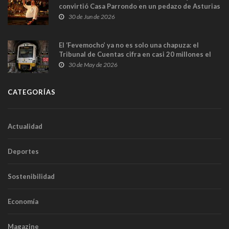
convirtió Casa Parrondo en un pedazo de Asturias
en Madrid
30 de Jun de 2026
El ‘Fevemocho’ ya no es solo una chapuza: el
Tribunal de Cuentas cifra en casi 20 millones el
sobrecoste de los trenes que no cabían por los
30 de May de 2026
túneles
CATEGORÍAS
Actualidad
Deportes
Sostenibilidad
Economía
Magazine