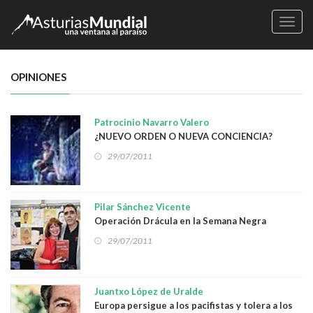
Naveg
OPINIONES
Patrocinio Navarro Valero
¿NUEVO ORDEN O NUEVA CONCIENCIA?
29/07/2011
Pilar Sánchez Vicente
Operación Drácula en la Semana Negra
29/07/2011
Juantxo López de Uralde
Europa persigue a los pacifistas y tolera a los