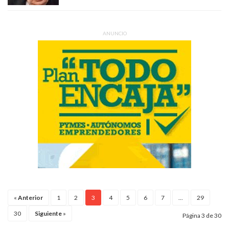
ANUNCIO
«
Anterior
1
2
3
4
5
6
7
...
29
30
Siguiente
»
Página 3 de 30