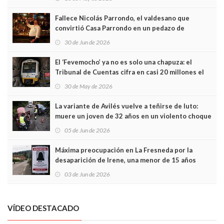
Fallece Nicolás Parrondo, el valdesano que
convirtió Casa Parrondo en un pedazo de
Asturias en Madrid
30 de Jun de 2026
El ‘Fevemocho’ ya no es solo una chapuza: el
Tribunal de Cuentas cifra en casi 20 millones el
sobrecoste de los trenes que no cabían por los
30 de May de 2026
túneles
La variante de Avilés vuelve a teñirse de luto:
muere un joven de 32 años en un violento choque
frontal
05 de Jun de 2026
Máxima preocupación en La Fresneda por la
desaparición de Irene, una menor de 15 años
03 de Jun de 2026
VÍDEO DESTACADO