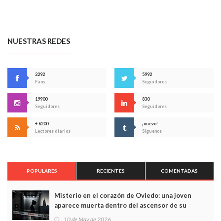
NUESTRAS REDES
2292
5992
Fans
Seguidores
19900
830
Seguidores
Seguidores
+ 6200
¡nuevo!
Lectores diarios
Síguenos
POPULARES
RECIENTES
COMENTADAS
Misterio en el corazón de Oviedo: una joven
aparece muerta dentro del ascensor de su
edificio y las cámaras captan sus últimos minutos
10 de May de 2026