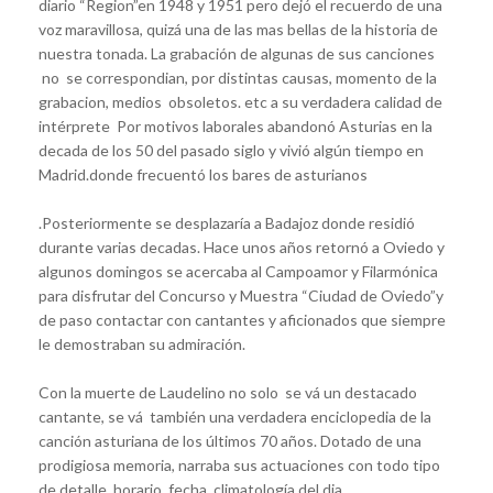
diario “Region”en 1948 y 1951 pero dejó el recuerdo de una
voz maravillosa, quizá una de las mas bellas de la historia de
nuestra tonada. La grabación de algunas de sus canciones
no se correspondian, por distintas causas, momento de la
grabacion, medios obsoletos. etc a su verdadera calidad de
intérprete Por motivos laborales abandonó Asturias en la
decada de los 50 del pasado siglo y vivió algún tiempo en
Madrid.donde frecuentó los bares de asturianos
.Posteriormente se desplazaría a Badajoz donde residió
durante varias decadas. Hace unos años retornó a Oviedo y
algunos domingos se acercaba al Campoamor y Filarmónica
para disfrutar del Concurso y Muestra “Ciudad de Oviedo”y
de paso contactar con cantantes y aficionados que siempre
le demostraban su admiración.
Con la muerte de Laudelino no solo se vá un destacado
cantante, se vá también una verdadera enciclopedia de la
canción asturiana de los últimos 70 años. Dotado de una
prodigiosa memoria, narraba sus actuaciones con todo tipo
de detalle, horario, fecha,,climatología del dia,