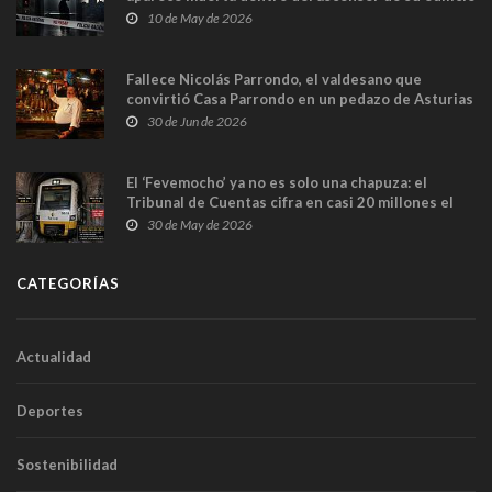
y las cámaras captan sus últimos minutos
10 de May de 2026
Fallece Nicolás Parrondo, el valdesano que
convirtió Casa Parrondo en un pedazo de Asturias
en Madrid
30 de Jun de 2026
El ‘Fevemocho’ ya no es solo una chapuza: el
Tribunal de Cuentas cifra en casi 20 millones el
sobrecoste de los trenes que no cabían por los
30 de May de 2026
túneles
CATEGORÍAS
Actualidad
Deportes
Sostenibilidad