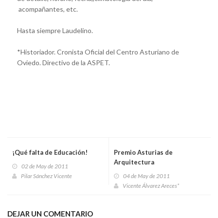
acompañantes, etc.
Hasta siempre Laudelino.
*Historiador. Cronista Oficial del Centro Asturiano de
Oviedo. Directivo de la ASPET.
¡Qué falta de Educación!
Premio Asturias de
Arquitectura
02 de May de 2011
Pilar Sánchez Vicente
04 de May de 2011
Vicente Álvarez Areces*
DEJAR UN COMENTARIO