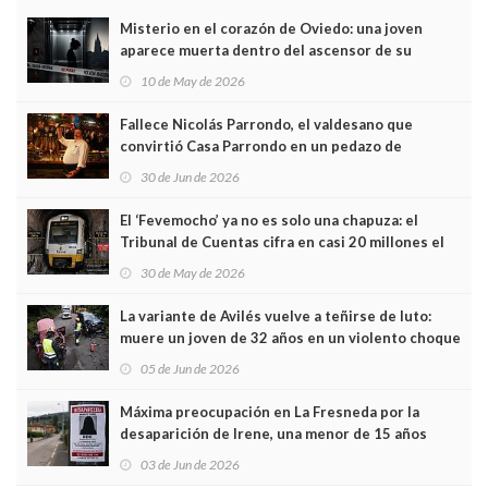
Misterio en el corazón de Oviedo: una joven
aparece muerta dentro del ascensor de su
edificio y las cámaras captan sus últimos minutos
10 de May de 2026
Fallece Nicolás Parrondo, el valdesano que
convirtió Casa Parrondo en un pedazo de
Asturias en Madrid
30 de Jun de 2026
El ‘Fevemocho’ ya no es solo una chapuza: el
Tribunal de Cuentas cifra en casi 20 millones el
sobrecoste de los trenes que no cabían por los
30 de May de 2026
túneles
La variante de Avilés vuelve a teñirse de luto:
muere un joven de 32 años en un violento choque
frontal
05 de Jun de 2026
Máxima preocupación en La Fresneda por la
desaparición de Irene, una menor de 15 años
03 de Jun de 2026