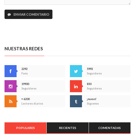
ENVIAR COMENTARIO
NUESTRAS REDES
2292
5992
Fans
Seguidores
19900
830
Seguidores
Seguidores
+ 6200
¡nuevo!
Lectores diarios
Síguenos
POPULARES
RECIENTES
COMENTADAS