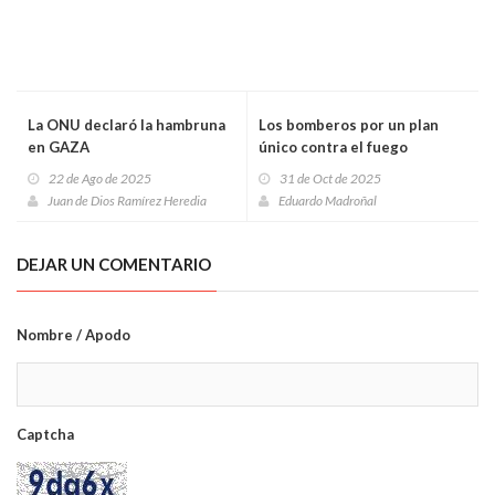
La ONU declaró la hambruna
Los bomberos por un plan
en GAZA
único contra el fuego
22 de Ago de 2025
31 de Oct de 2025
Juan de Dios Ramírez Heredia
Eduardo Madroñal
DEJAR UN COMENTARIO
Nombre / Apodo
Captcha