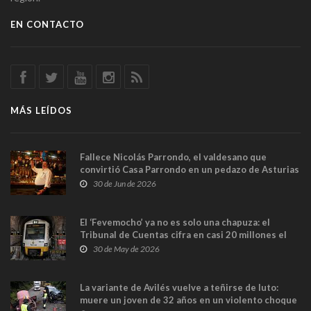
EN CONTACTO
MÁS LEÍDOS
Fallece Nicolás Parrondo, el valdesano que
convirtió Casa Parrondo en un pedazo de Asturias
en Madrid
30 de Jun de 2026
El ‘Fevemocho’ ya no es solo una chapuza: el
Tribunal de Cuentas cifra en casi 20 millones el
sobrecoste de los trenes que no cabían por los
30 de May de 2026
túneles
La variante de Avilés vuelve a teñirse de luto:
muere un joven de 32 años en un violento choque