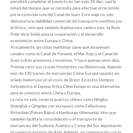
permitirá completar el trayecto en tan solo 18 días, casi la
mitad del tiempo que se necesita para efectuar el recorrido
por la conocida ruta del Canal de Suez. Este viaje no solo
demuestra la viabilidad comercial del transporte marítimo por
el Ártico, sino que también ilumina otro camino más, ‘la Ruta
Polar de la Seda’, para la cooperación y el desarrollo
económicos entre Europa y China.
Actualmente, las rutas marítimas clave que atraviesan
canales como el Canal de Panamá, el Mar Rojo y el Canal de
Suez sufren presiones crecientes. Y hace apenas unos días,
Polonia cerró sus cruces fronterizos con Bielorrusia, dejando
más de 130 trenes de mercancías China-Europa varados en
el lado bielorruso en el cruce de Brest. En estos tiempos
turbulentos el
Expreso Ártico China-Europa
es una alternativa
para el comercio entre China y Europa.
La ruta no solo conecta puertos chinos como Ningbo,
Shanghái y Qingdao con europeos como Felixstowe,
Róterdam (Países Bajos) y Hamburgo (Alemania), sino que
también facilita la consolidación y el transporte de
mercancías del Sudeste Asiático y Corea del Sur, impulsando
el comercio exterior de Asia. Además, en comparación con la