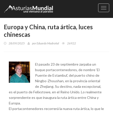
Naveg
Europa y China, ruta ártica, luces
chinescas
28/09/2025
por
Eduardo Madroñal
26922
El pasado 23 de septiembre zarpaba un
buque portacontenedores, de nombre ‘El
Puente de Estambul’, del puerto chino de
Ningbo-Zhoushan, en la provincia oriental
de Zhejiang. Su destino, nada excepcional,
es el puerto de Felixstowe, en el Reino Unido. Lo realmente
sorprendente es que inaugura la ruta ártica entre China y
Europa.
El portacontenedores recorrerá la nueva ruta ártica, lo que le