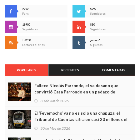
2292
5992
Fans
Seguidores
19900
830
Seguidores
Seguidores
+ 6200
¡nuevo!
Lectores diarios
Síguenos
POPULARES
RECIENTES
COMENTADAS
Fallece Nicolás Parrondo, el valdesano que
convirtió Casa Parrondo en un pedazo de
Asturias en Madrid
30 de Jun de 2026
El ‘Fevemocho’ ya no es solo una chapuza: el
Tribunal de Cuentas cifra en casi 20 millones el
sobrecoste de los trenes que no cabían por los
30 de May de 2026
túneles