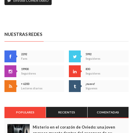
ENVIAR COMENTARIO
NUESTRAS REDES
2292
5992
Fans
Seguidores
19900
830
Seguidores
Seguidores
+ 6200
¡nuevo!
Lectores diarios
Síguenos
POPULARES
RECIENTES
COMENTADAS
Misterio en el corazón de Oviedo: una joven