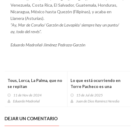
Venezuela, Costa Rica, El Salvador, Guatemala, Honduras,
Nicaragua, México hasta Quezón (Filipinas), y acaba en
Llanera (Asturias).
“Ay, Mar de Coruño/ Garzón de Lavapiés/ siempre hay un punto/
ay, todo del revés”.
Eduardo Madroñal-Jiménez Pedraza-Garzón
Tous, Lorca, La Palma, que no
Lo que está ocurriendo en
se repitan
Torre Pacheco es una
vergüenza
11 de Nov de 2024
15 de Jul de 2025
Eduardo Madroñal
Juan de Dios Ramírez Heredia
DEJAR UN COMENTARIO