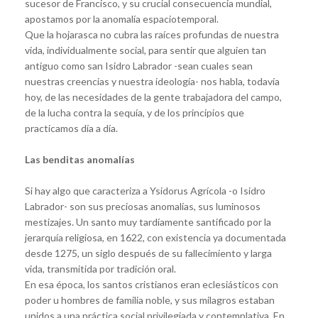
sucesor de Francisco, y su crucial consecuencia mundial,
apostamos por la anomalía espaciotemporal.
Que la hojarasca no cubra las raíces profundas de nuestra
vida, individualmente social, para sentir que alguien tan
antiguo como san Isidro Labrador -sean cuales sean
nuestras creencias y nuestra ideología- nos habla, todavía
hoy, de las necesidades de la gente trabajadora del campo,
de la lucha contra la sequía, y de los principios que
practicamos día a día.
Las benditas anomalías
Si hay algo que caracteriza a Ysidorus Agrícola -o Isidro
Labrador- son sus preciosas anomalías, sus luminosos
mestizajes. Un santo muy tardíamente santificado por la
jerarquía religiosa, en 1622, con existencia ya documentada
desde 1275, un siglo después de su fallecimiento y larga
vida, transmitida por tradición oral.
En esa época, los santos cristianos eran eclesiásticos con
poder u hombres de familia noble, y sus milagros estaban
unidos a una práctica social privilegiada y contemplativa. En