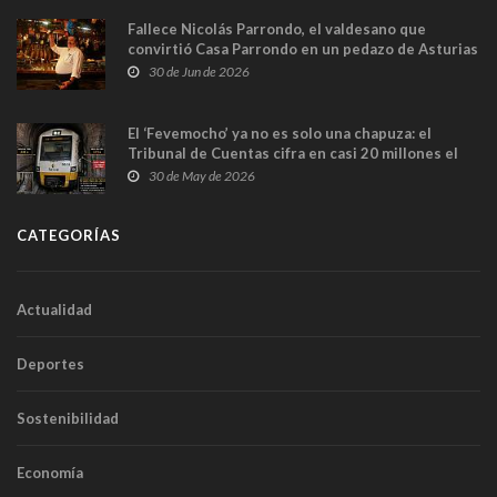
Fallece Nicolás Parrondo, el valdesano que
convirtió Casa Parrondo en un pedazo de Asturias
en Madrid
30 de Jun de 2026
El ‘Fevemocho’ ya no es solo una chapuza: el
Tribunal de Cuentas cifra en casi 20 millones el
sobrecoste de los trenes que no cabían por los
30 de May de 2026
túneles
CATEGORÍAS
Actualidad
Deportes
Sostenibilidad
Economía