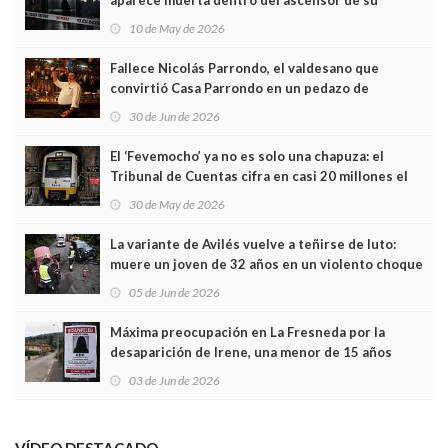
aparece muerta dentro del ascensor de su
edificio y las cámaras captan sus últimos minutos
10 de May de 2026
Fallece Nicolás Parrondo, el valdesano que
convirtió Casa Parrondo en un pedazo de
Asturias en Madrid
30 de Jun de 2026
El ‘Fevemocho’ ya no es solo una chapuza: el
Tribunal de Cuentas cifra en casi 20 millones el
sobrecoste de los trenes que no cabían por los
30 de May de 2026
túneles
La variante de Avilés vuelve a teñirse de luto:
muere un joven de 32 años en un violento choque
frontal
05 de Jun de 2026
Máxima preocupación en La Fresneda por la
desaparición de Irene, una menor de 15 años
03 de Jun de 2026