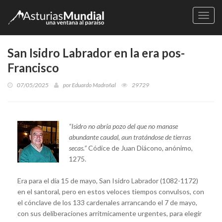
Naveg
San Isidro Labrador en la era pos-
Francisco
07/05/2025
por
Eduardo Madroñal
29729
“Isidro no abría pozo del que no manase
abundante caudal, aun tratándose de tierras
secas.”
Códice de Juan Diácono, anónimo,
1275.
Era para el día 15 de mayo, San Isidro Labrador (1082-1172)
en el santoral, pero en estos veloces tiempos convulsos, con
el cónclave de los 133 cardenales arrancando el 7 de mayo,
con sus deliberaciones arrítmicamente urgentes, para elegir