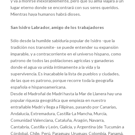
y va a morirse inexorablemente, pero que su alma viajará a un
lugar eterno donde se encontrará con sus seres queridos.
Mientras haya humanos habrá dioses.
San Isidro Labrador, amigo de los trabajadores
Sólo desde la humilde sabiduría popular de Isidro -que la
tradición nos transmite- se puede entender su expansión
imparable, y a contracorriente en el universo hispano, como
patrono de todos las poblaciones agrícolas y ganaderas
donde el agua va unida íntimamente a la vida y la
supervivencia. Es inacabable la lista de pueblos y ciudades,
de las que es patrono, porque recorre toda la geografía
española e hispanoamericana.
Desde el Madroñal de Madrí hasta la Mar de Llanera hay una
popular riqueza geográfica que empieza en nuestro
entrañable Madrí y llega a Filipinas, pasando por Canarias,
Andalucía, Extremadura, Castilla-La Mancha, Murcia,
Comunidad Valenciana, Cataluña, Aragón, Navarra,
Cantabria, Castilla y León, Galicia, y Argentina (de Tucumán a
Córdoba), Chile, Perú, Paraguay, Uruguay, Colombia, Panamá,