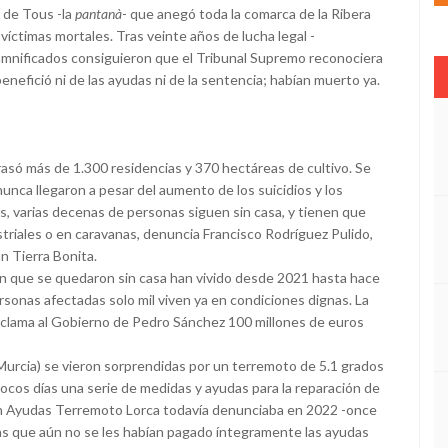
a de Tous -la
pantanà
- que anegó toda la comarca de la Ribera
íctimas mortales. Tras veinte años de lucha legal -
amnificados consiguieron que el Tribunal Supremo reconociera
enefició ni de las ayudas ni de la sentencia; habían muerto ya.
rasó más de 1.300 residencias y 370 hectáreas de cultivo. Se
nunca llegaron a pesar del aumento de los suicidios y los
, varias decenas de personas siguen sin casa, y tienen que
triales o en caravanas, denuncia Francisco Rodríguez Pulido,
n Tierra Bonita.
án que se quedaron sin casa han vivido desde 2021 hasta hace
sonas afectadas solo mil viven ya en condiciones dignas. La
eclama al Gobierno de Pedro Sánchez 100 millones de euros
(Murcia) se vieron sorprendidas por un terremoto de 5.1 grados
ocos días una serie de medidas y ayudas para la reparación de
n Ayudas Terremoto Lorca todavía denunciaba en 2022 -once
las que aún no se les habían pagado íntegramente las ayudas