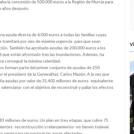
baba la concesión de 500.000 euros a la Región de Murcia para
ce años después.
na ayuda directa de 6.000 euros a todas las familias cuyas
e tramitará por vías de máxima urgencia- para que sean
V
ción. También ha aprobado ayudas de 200.000 euros a los
 que están afrontado tras las inundaciones. Además, ha
a conseguir la máxima celeridad.
tos forman parte del primer conjunto de ayudas de 250
r el president de la Generalitat, Carlos Mazón. A la vez que
ña ayudas por valor de 31.402 millones de euros -equivalente
lenciana- con el objetivo de reconstruir y paliar los efectos
81 millones de euros. Un plan en tres etapas, que cubre 75
guientes -reconstrucción y relanzamiento- no tienen todavía
o serán para reconstruir las zonas afectadas.