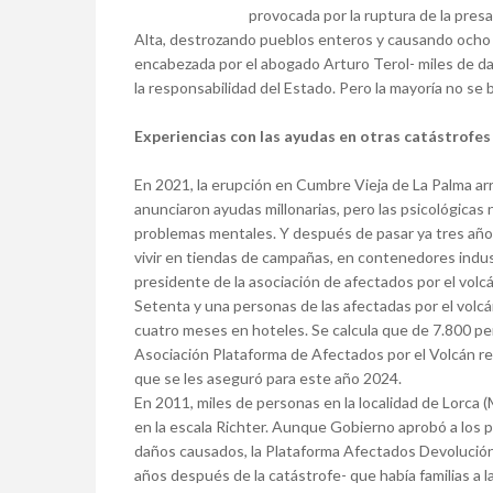
provocada por la ruptura de la pres
Alta, destrozando pueblos enteros y causando ocho v
encabezada por el abogado Arturo Terol- miles de d
la responsabilidad del Estado. Pero la mayoría no se b
Experiencias con las ayudas en otras catástrofes
En 2021, la erupción en Cumbre Vieja de La Palma ar
anunciaron ayudas millonarias, pero las psicológicas 
problemas mentales. Y después de pasar ya tres años
vivir en tiendas de campañas, en contenedores indus
presidente de la asociación de afectados por el volcá
Setenta y una personas de las afectadas por el volc
cuatro meses en hoteles. Se calcula que de 7.800 per
Asociación Plataforma de Afectados por el Volcán r
que se les aseguró para este año 2024.
En 2011, miles de personas en la localidad de Lorca 
en la escala Richter. Aunque Gobierno aprobó a los p
daños causados, la Plataforma Afectados Devolució
años después de la catástrofe- que había familias a 