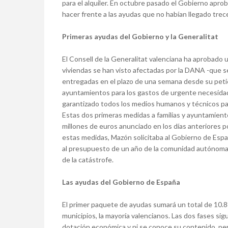
para el alquiler. En octubre pasado el Gobierno apro
hacer frente a las ayudas que no habían llegado tre
Primeras ayudas del Gobierno y la Generalitat
El Consell de la Generalitat valenciana ha aprobado u
viviendas se han visto afectadas por la DANA -que s
entregadas en el plazo de una semana desde su peti
ayuntamientos para los gastos de urgente necesidad
garantizado todos los medios humanos y técnicos par
Estas dos primeras medidas a familias y ayuntamien
millones de euros anunciado en los días anteriores po
estas medidas, Mazón solicitaba al Gobierno de Espa
al presupuesto de un año de la comunidad autónoma va
de la catástrofe.
Las ayudas del Gobierno de España
El primer paquete de ayudas sumará un total de 10.8
municipios, la mayoría valencianos. Las dos fases si
dotación económica y ni se conoce su contenido, per