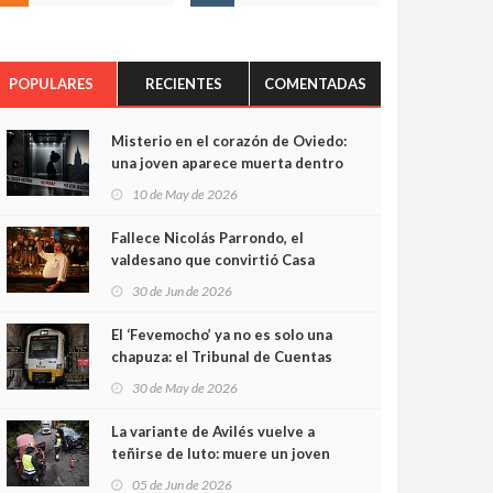
POPULARES
RECIENTES
COMENTADAS
Misterio en el corazón de Oviedo:
una joven aparece muerta dentro
del ascensor de su edificio y las
10 de May de 2026
cámaras captan sus últimos
minutos
Fallece Nicolás Parrondo, el
valdesano que convirtió Casa
Parrondo en un pedazo de
30 de Jun de 2026
Asturias en Madrid
El ‘Fevemocho’ ya no es solo una
chapuza: el Tribunal de Cuentas
cifra en casi 20 millones el
30 de May de 2026
sobrecoste de los trenes que no
cabían por los túneles
La variante de Avilés vuelve a
teñirse de luto: muere un joven
de 32 años en un violento choque
05 de Jun de 2026