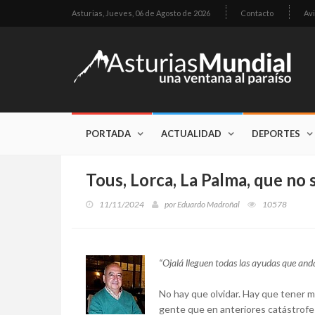
Asturias,
Jueves, 06 de Agosto de 2026
Contacto
Avi
PORTADA
ACTUALIDAD
DEPORTES
Tous, Lorca, La Palma, que no 
11/11/2024
por
Eduardo Madroñal
10578
“Ojalá lleguen todas las ayudas que and
No hay que olvidar. Hay que tener m
gente que en anteriores catástrofes