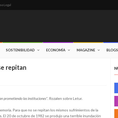
so Legal
SOSTENIBILIDAD
ECONOMÍA
MAGAZINE
BLOGS
se repitan
N
an prometiendo las instituciones”
. Rozalen sobre Letur.
emoria. Para que no se repitan los mismos sufrimientos de la
. El 20 de octubre de 1982 se produjo una terrible inundación